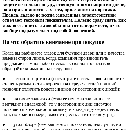
видите не только фигуру, стоящую прямо напротив двери,
но и притаившихся за углом, присевших на корточки.
Правда, далеко не всегда заявленные характеристики
отвечают тестовым показателям. Полезно сразу знать, как
можно отличить глазок обычный от панорамного, и что
вообще подразумевает под собой последний.
На что обратить внимание при покупке
Когда вы выбираете глазок для будущей двери или в качестве
замены старой линзе, когда компания-производитель
предлагает вам на выбор несколько вариантов глазков -
обращайте внимание на следующее:
● четкость картинки (посмотрите в стеклышко и оцените
степень размытости - корректная передача теней и линий
позволит отличить родственников от посторонних людей);
● наличие задвижки (если ее нет, она заклинивает,
выглядит ненадежной, то у посторонних лиц снаружи
появляется возможность заглянуть в квартиру через глазок
или, по крайней мере, выяснить, есть ли кто-то внутри);
● угол обзора (чем выше этот показатель, тем лучше, но
есть риск продажи обычного изделия под видом панорамного