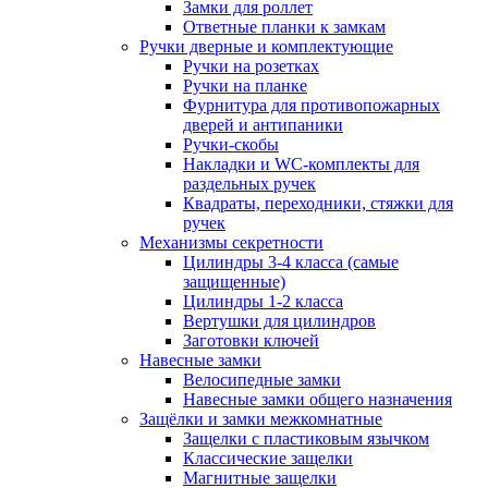
Замки для роллет
Ответные планки к замкам
Ручки дверные и комплектующие
Ручки на розетках
Ручки на планке
Фурнитура для противопожарных
дверей и антипаники
Ручки-скобы
Накладки и WC-комплекты для
раздельных ручек
Квадраты, переходники, стяжки для
ручек
Механизмы секретности
Цилиндры 3-4 класса (самые
защищенные)
Цилиндры 1-2 класса
Вертушки для цилиндров
Заготовки ключей
Навесные замки
Велосипедные замки
Навесные замки общего назначения
Защёлки и замки межкомнатные
Защелки с пластиковым язычком
Классические защелки
Магнитные защелки