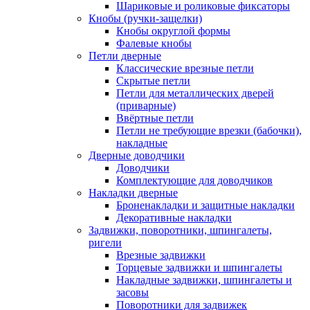
Шариковые и роликовые фиксаторы
Кнобы (ручки-защелки)
Кнобы округлой формы
Фалевые кнобы
Петли дверные
Классические врезные петли
Скрытые петли
Петли для металлических дверей
(приварные)
Ввёртные петли
Петли не требующие врезки (бабочки),
накладные
Дверные доводчики
Доводчики
Комплектующие для доводчиков
Накладки дверные
Броненакладки и защитные накладки
Декоративные накладки
Задвижки, поворотники, шпингалеты,
ригели
Врезные задвижки
Торцевые задвижки и шпингалеты
Накладные задвижки, шпингалеты и
засовы
Поворотники для задвижек