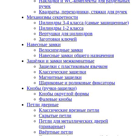
Накладки и WC-комплекты для раздельных
ручек
Квадраты, переходники, стяжки для ручек
Механизмы секретности
Цилиндры 3-4 класса (самые защищенные)
Цилиндры 1-2 класса
Вертушки для цилиндров
Заготовки ключей
Навесные замки
Велосипедные замки
Навесные замки общего назначения
Защёлки и замки межкомнатные
Защелки с пластиковым язычком
Классические защелки
Магнитные защелки
Шариковые и роликовые фиксаторы
Кнобы (ручки-защелки)
Кнобы округлой формы
Фалевые кнобы
Петли дверные
Классические врезные петли
Скрытые петли
Петли для металлических дверей
(приварные)
Ввёртные петли