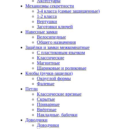
Аксессуары
Механизмы секретности
3-4 класса (самые защищенные)
1-2 класса
Вертушки
Заготовки ключей
Навесные замки
Велосипедные
Общего назначения
Защёлки и замки межкомнатные
С пластиковым язычком
Классические
Магнитные
Шариковые и роликовые
Кнобы (ручки-защелки)
Округлой формы
Фалевые
Петли
Классические врезные
Скрытые
Приварные
Ввёртные
Накладные, бабочки
Доводчики
Доводчики