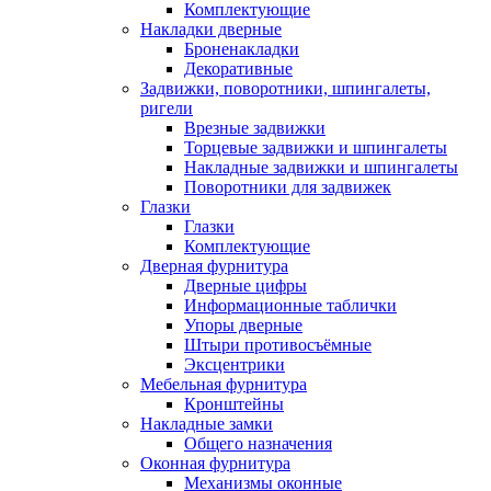
Комплектующие
Накладки дверные
Броненакладки
Декоративные
Задвижки, поворотники, шпингалеты,
ригели
Врезные задвижки
Торцевые задвижки и шпингалеты
Накладные задвижки и шпингалеты
Поворотники для задвижек
Глазки
Глазки
Комплектующие
Дверная фурнитура
Дверные цифры
Информационные таблички
Упоры дверные
Штыри противосъёмные
Эксцентрики
Мебельная фурнитура
Кронштейны
Накладные замки
Общего назначения
Оконная фурнитура
Механизмы оконные