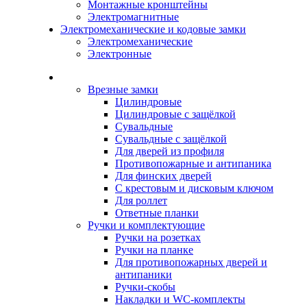
Монтажные кронштейны
Электромагнитные
Электромеханические и кодовые замки
Электромеханические
Электронные
Каталог
Врезные замки
Цилиндровые
Цилиндровые с защёлкой
Сувальдные
Сувальдные с защёлкой
Для дверей из профиля
Противопожарные и антипаника
Для финских дверей
С крестовым и дисковым ключом
Для роллет
Ответные планки
Ручки и комплектующие
Ручки на розетках
Ручки на планке
Для противопожарных дверей и
антипаники
Ручки-скобы
Накладки и WC-комплекты