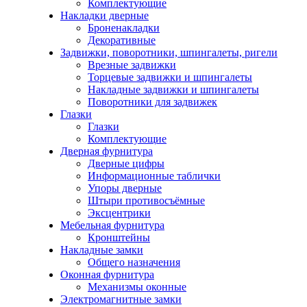
Комплектующие
Накладки дверные
Броненакладки
Декоративные
Задвижки, поворотники, шпингалеты, ригели
Врезные задвижки
Торцевые задвижки и шпингалеты
Накладные задвижки и шпингалеты
Поворотники для задвижек
Глазки
Глазки
Комплектующие
Дверная фурнитура
Дверные цифры
Информационные таблички
Упоры дверные
Штыри противосъёмные
Эксцентрики
Мебельная фурнитура
Кронштейны
Накладные замки
Общего назначения
Оконная фурнитура
Механизмы оконные
Электромагнитные замки