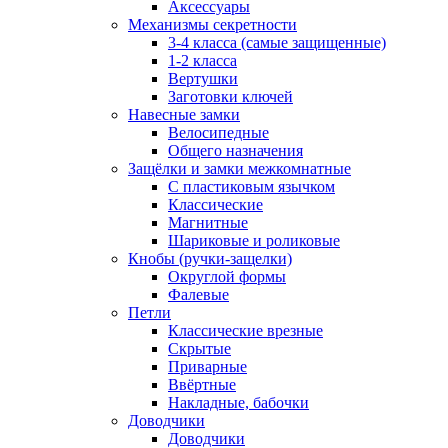
Аксессуары
Механизмы секретности
3-4 класса (самые защищенные)
1-2 класса
Вертушки
Заготовки ключей
Навесные замки
Велосипедные
Общего назначения
Защёлки и замки межкомнатные
С пластиковым язычком
Классические
Магнитные
Шариковые и роликовые
Кнобы (ручки-защелки)
Округлой формы
Фалевые
Петли
Классические врезные
Скрытые
Приварные
Ввёртные
Накладные, бабочки
Доводчики
Доводчики