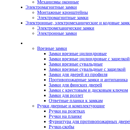
Механизмы оконные
Электромагнитные замки
Монтажные кронштейны
Электромагнитные замки
Электронные, электромеханические и кодовые зам
Электромеханические замки
Электронные замки
Каталог
Врезные замки
Замки врезные цилиндровые
Замки врезные цилиндровые с защелкой
Замки врезные сувальдные
Замки врезные сувальдные с защелкой
Замки для дверей из профиля
Противопожарные замки и антипаника
Замки для финских дверей
Замки с крестовым и дисковым ключом
Замки для роллет
Ответные планки к замкам
Ручки дверные и комплектующие
Ручки на розетках
Ручки на планке
Фурнитура для противопожарных двере
Ручки-скобы