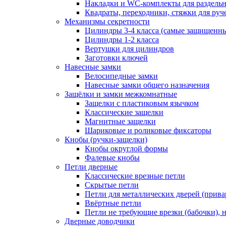
Накладки и WC-комплекты для раздель
Квадраты, переходники, стяжки для руч
Механизмы секретности
Цилиндры 3-4 класса (самые защищенн
Цилиндры 1-2 класса
Вертушки для цилиндров
Заготовки ключей
Навесные замки
Велосипедные замки
Навесные замки общего назначения
Защёлки и замки межкомнатные
Защелки с пластиковым язычком
Классические защелки
Магнитные защелки
Шариковые и роликовые фиксаторы
Кнобы (ручки-защелки)
Кнобы округлой формы
Фалевые кнобы
Петли дверные
Классические врезные петли
Скрытые петли
Петли для металлических дверей (прив
Ввёртные петли
Петли не требующие врезки (бабочки), 
Дверные доводчики