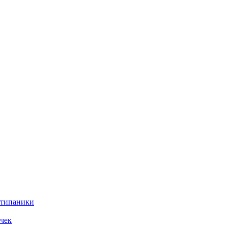
нтипаники
чек