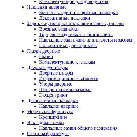
Комплектующие для доводчиков
Накладки дверные
Броненакладки и защитные накладки
Декоративные накладки
Задвижки, поворотники, шпингалеты, ригели
Врезные задвижки
Торцевые задвижки и шпингалеты
Накладные задвижки, шпингалеты и засовы
Поворотники для задвижек
Глазки дверные
Глазки
Комплектующие к глазкам
Дверная фурнитура
Дверные цифры
Информационные таблички
Упоры дверные
Штыри противосъёмные
Эксцентрики
Декоративные накладки
Накладки дверные
Мебельная фурнитура
Кронштейны
Накладные замки
Накладные замки общего назначения
Оконная фурнитура