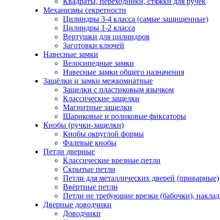
Квадраты, переходники, стяжки для ручек
Механизмы секретности
Цилиндры 3-4 класса (самые защищенные)
Цилиндры 1-2 класса
Вертушки для цилиндров
Заготовки ключей
Навесные замки
Велосипедные замки
Навесные замки общего назначения
Защёлки и замки межкомнатные
Защелки с пластиковым язычком
Классические защелки
Магнитные защелки
Шариковые и роликовые фиксаторы
Кнобы (ручки-защелки)
Кнобы округлой формы
Фалевые кнобы
Петли дверные
Классические врезные петли
Скрытые петли
Петли для металлических дверей (приварные)
Ввёртные петли
Петли не требующие врезки (бабочки), накла
Дверные доводчики
Доводчики