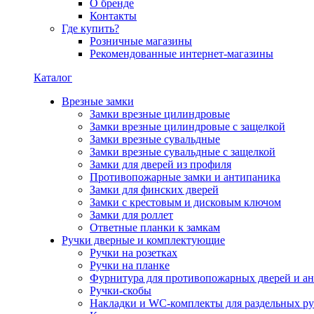
О бренде
Контакты
Где купить?
Розничные магазины
Рекомендованные интернет-магазины
Каталог
Врезные замки
Замки врезные цилиндровые
Замки врезные цилиндровые с защелкой
Замки врезные сувальдные
Замки врезные сувальдные с защелкой
Замки для дверей из профиля
Противопожарные замки и антипаника
Замки для финских дверей
Замки с крестовым и дисковым ключом
Замки для роллет
Ответные планки к замкам
Ручки дверные и комплектующие
Ручки на розетках
Ручки на планке
Фурнитура для противопожарных дверей и а
Ручки-скобы
Накладки и WC-комплекты для раздельных ру