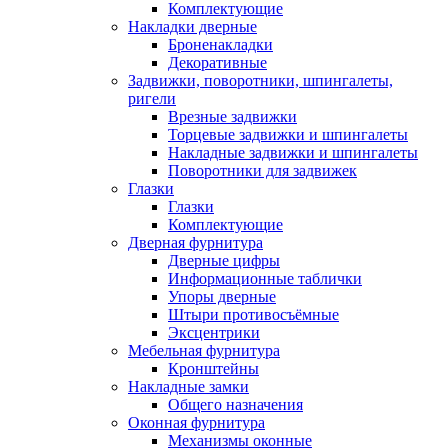
Комплектующие
Накладки дверные
Броненакладки
Декоративные
Задвижки, поворотники, шпингалеты,
ригели
Врезные задвижки
Торцевые задвижки и шпингалеты
Накладные задвижки и шпингалеты
Поворотники для задвижек
Глазки
Глазки
Комплектующие
Дверная фурнитура
Дверные цифры
Информационные таблички
Упоры дверные
Штыри противосъёмные
Эксцентрики
Мебельная фурнитура
Кронштейны
Накладные замки
Общего назначения
Оконная фурнитура
Механизмы оконные