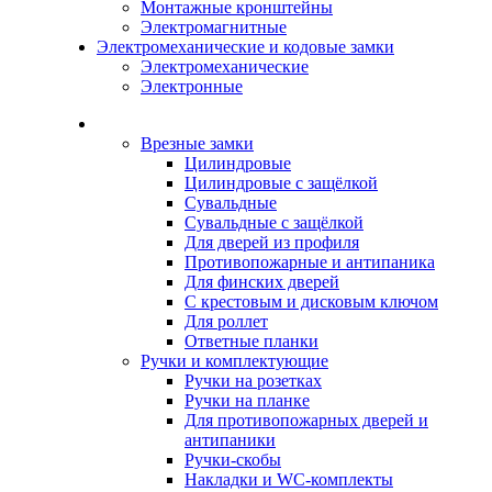
Монтажные кронштейны
Электромагнитные
Электромеханические и кодовые замки
Электромеханические
Электронные
Каталог
Врезные замки
Цилиндровые
Цилиндровые с защёлкой
Сувальдные
Сувальдные с защёлкой
Для дверей из профиля
Противопожарные и антипаника
Для финских дверей
С крестовым и дисковым ключом
Для роллет
Ответные планки
Ручки и комплектующие
Ручки на розетках
Ручки на планке
Для противопожарных дверей и
антипаники
Ручки-скобы
Накладки и WC-комплекты