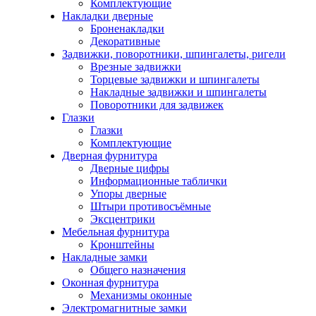
Комплектующие
Накладки дверные
Броненакладки
Декоративные
Задвижки, поворотники, шпингалеты, ригели
Врезные задвижки
Торцевые задвижки и шпингалеты
Накладные задвижки и шпингалеты
Поворотники для задвижек
Глазки
Глазки
Комплектующие
Дверная фурнитура
Дверные цифры
Информационные таблички
Упоры дверные
Штыри противосъёмные
Эксцентрики
Мебельная фурнитура
Кронштейны
Накладные замки
Общего назначения
Оконная фурнитура
Механизмы оконные
Электромагнитные замки