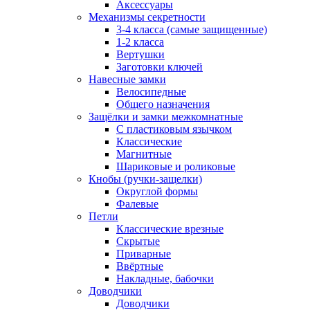
Аксессуары
Механизмы секретности
3-4 класса (самые защищенные)
1-2 класса
Вертушки
Заготовки ключей
Навесные замки
Велосипедные
Общего назначения
Защёлки и замки межкомнатные
С пластиковым язычком
Классические
Магнитные
Шариковые и роликовые
Кнобы (ручки-защелки)
Округлой формы
Фалевые
Петли
Классические врезные
Скрытые
Приварные
Ввёртные
Накладные, бабочки
Доводчики
Доводчики