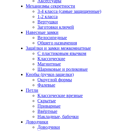
Аксессуары
Механизмы секретности
3-4 класса (самые защищенные)
1-2 класса
Вертушки
Заготовки ключей
Навесные замки
Велосипедные
Общего назначения
Защёлки и замки межкомнатные
С пластиковым язычком
Классические
Магнитные
Шариковые и роликовые
Кнобы (ручки-защелки)
Округлой формы
Фалевые
Петли
Классические врезные
Скрытые
Приварные
Ввёртные
Накладные, бабочки
Доводчики
Доводчики