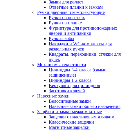
Замки для роллет
Ответные планки к замкам
Ручки дверные и комплектующие
Ручки на розетках
Ручки на планке
Фурнитура для противопожарных
дверей и антипаники
Ручки-скобы
Накладки и WC-комплекты для
раздельных ручек
Квадраты, переходники, стяжки для
ручек
Механизмы секретности
Цилиндры 3-4 класса (самые
защищенные)
Цилиндры 1-2 класса
Вертушки для цилиндров
Заготовки ключей
Навесные замки
Велосипедные замки
Навесные замки общего назначения
Защёлки и замки межкомнатные
Защелки с пластиковым язычком
Классические защелки
Магнитные защелки