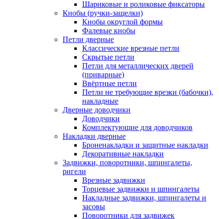
Шариковые и роликовые фиксаторы
Кнобы (ручки-защелки)
Кнобы округлой формы
Фалевые кнобы
Петли дверные
Классические врезные петли
Скрытые петли
Петли для металлических дверей
(приварные)
Ввёртные петли
Петли не требующие врезки (бабочки),
накладные
Дверные доводчики
Доводчики
Комплектующие для доводчиков
Накладки дверные
Броненакладки и защитные накладки
Декоративные накладки
Задвижки, поворотники, шпингалеты,
ригели
Врезные задвижки
Торцевые задвижки и шпингалеты
Накладные задвижки, шпингалеты и
засовы
Поворотники для задвижек