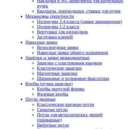
Накладки и WC-комплекты для раздельных
ручек
Квадраты, переходники, стяжки для ручек
Механизмы секретности
Цилиндры 3-4 класса (самые защищенные)
Цилиндры 1-2 класса
Вертушки для цилиндров
Заготовки ключей
Навесные замки
Велосипедные замки
Навесные замки общего назначения
Защёлки и замки межкомнатные
Защелки с пластиковым язычком
Классические защелки
Магнитные защелки
Шариковые и роликовые фиксаторы
Кнобы (ручки-защелки)
Кнобы округлой формы
Фалевые кнобы
Петли дверные
Классические врезные петли
Скрытые петли
Петли для металлических дверей
(приварные)
Ввёртные петли