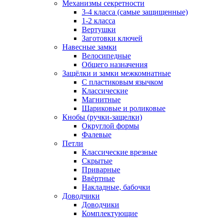
Механизмы секретности
3-4 класса (самые защищенные)
1-2 класса
Вертушки
Заготовки ключей
Навесные замки
Велосипедные
Общего назначения
Защёлки и замки межкомнатные
С пластиковым язычком
Классические
Магнитные
Шариковые и роликовые
Кнобы (ручки-защелки)
Округлой формы
Фалевые
Петли
Классические врезные
Скрытые
Приварные
Ввёртные
Накладные, бабочки
Доводчики
Доводчики
Комплектующие