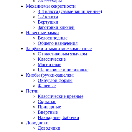
Аксессуары
Механизмы секретности
3-4 класса (самые защищенные)
1-2 класса
Вертушки
Заготовки ключей
Навесные замки
Велосипедные
Общего назначения
Защёлки и замки межкомнатные
С пластиковым язычком
Классические
Магнитные
Шариковые и роликовые
Кнобы (ручки-защелки)
Округлой формы
Фалевые
Петли
Классические врезные
Скрытые
Приварные
Ввёртные
Накладные, бабочки
Доводчики
Доводчики