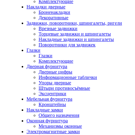
Комплектующие
Накладки дверные
Броненакладки
Декоративные
Задвижки, поворотники, шпингалеты, ригели
Врезные задвижки
Торцевые задвижки и шпингалеты
Накладные задвижки и шпингалеты
Поворотники для задвижек
Глазки
Глазки
Комплектующие
Дверная фурнитура
Дверные цифры
Информационные таблички
Упоры дверные
Штыри противосъёмные
Эксцентрики
Мебельная фурнитура
Кронштейны
Накладные замки
Общего назначения
Оконная фурнитура
Механизмы оконные
Электромагнитные замки