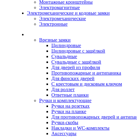
Монтажные кронштейны
Электромагнитные
Электромеханические и кодовые замки
Электромеханические
Электронные
Каталог
Врезные замки
Цилиндровые
Цилиндровые с защёлкой
Сувальдные
Сувальдные с защёлкой
Для дверей из профиля
Противопожарные и антипаника
Для финских дверей
С крестовым и дисковым ключом
Для роллет
Ответные планки
Ручки и комплектующие
Ручки на розетках
Ручки на планке
Для противопожарных дверей и антипа
Ручки-скобы
Накладки и WC-комплекты
Аксессуары