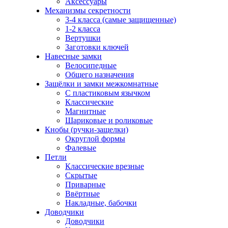
Аксессуары
Механизмы секретности
3-4 класса (самые защищенные)
1-2 класса
Вертушки
Заготовки ключей
Навесные замки
Велосипедные
Общего назначения
Защёлки и замки межкомнатные
С пластиковым язычком
Классические
Магнитные
Шариковые и роликовые
Кнобы (ручки-защелки)
Округлой формы
Фалевые
Петли
Классические врезные
Скрытые
Приварные
Ввёртные
Накладные, бабочки
Доводчики
Доводчики