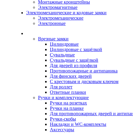
Монтажные кронштейны
Электромагнитные
Электромеханические и кодовые замки
Электромеханические
Электронные
Каталог
Врезные замки
Цилиндровые
Цилиндровые с защёлкой
Сувальдные
Сувальдные с защёлкой
Для дверей из профиля
Противопожарные и антипаника
Для финских дверей
С крестовым и дисковым ключом
Для роллет
Ответные планки
Ручки и комплектующие
Ручки на розетках
Ручки на планке
Для противопожарных дверей и антипа
Ручки-скобы
Накладки и WC-комплекты
Аксессуары