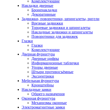
Комплектующие
Накладки дверные
Броненакладки
Декоративные
Задвижки, поворотники, шпингалеты, ригели
Врезные задвижки
Торцевые задвижки и шпингалеты
Накладные задвижки и шпингалеты
Поворотники для задвижек
Глазки
Глазки
Комплектующие
Дверная фурнитура
Дверные цифры
Информационные таблички
Упоры дверные
Штыри противосъёмные
Эксцентрики
Мебельная фурнитура
Кронштейны
Накладные замки
Общего назначения
Оконная фурнитура
Механизмы оконные
Электромагнитные замки