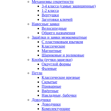
Механизмы секретности
3-4 класса (самые защищенные)
1-2 класса
Вертушки
Заготовки ключей
Навесные замки
Велосипедные
Общего назначения
Защёлки и замки межкомнатные
С пластиковым язычком
Классические
Магнитные
Шариковые и роликовые
Кнобы (ручки-защелки)
Округлой формы
Фалевые
Петли
Классические врезные
Скрытые
Приварные
Ввёртные
Накладные, бабочки
Доводчики
Доводчики
Комплектующие