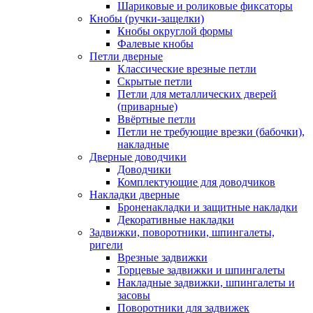
Шариковые и роликовые фиксаторы
Кнобы (ручки-защелки)
Кнобы округлой формы
Фалевые кнобы
Петли дверные
Классические врезные петли
Скрытые петли
Петли для металлических дверей
(приварные)
Ввёртные петли
Петли не требующие врезки (бабочки),
накладные
Дверные доводчики
Доводчики
Комплектующие для доводчиков
Накладки дверные
Броненакладки и защитные накладки
Декоративные накладки
Задвижки, поворотники, шпингалеты,
ригели
Врезные задвижки
Торцевые задвижки и шпингалеты
Накладные задвижки, шпингалеты и
засовы
Поворотники для задвижек