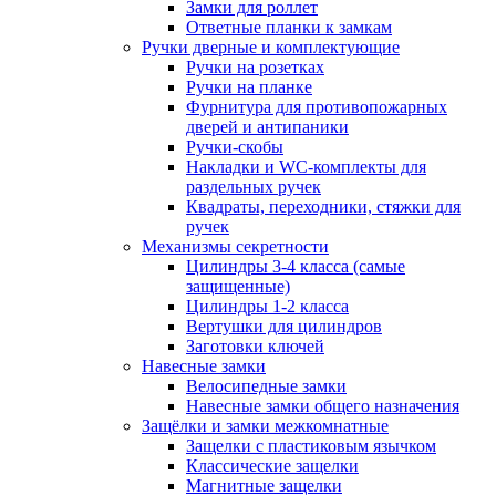
Замки для роллет
Ответные планки к замкам
Ручки дверные и комплектующие
Ручки на розетках
Ручки на планке
Фурнитура для противопожарных
дверей и антипаники
Ручки-скобы
Накладки и WC-комплекты для
раздельных ручек
Квадраты, переходники, стяжки для
ручек
Механизмы секретности
Цилиндры 3-4 класса (самые
защищенные)
Цилиндры 1-2 класса
Вертушки для цилиндров
Заготовки ключей
Навесные замки
Велосипедные замки
Навесные замки общего назначения
Защёлки и замки межкомнатные
Защелки с пластиковым язычком
Классические защелки
Магнитные защелки