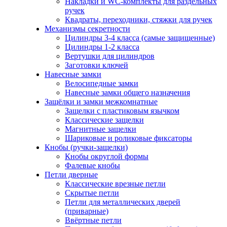
Накладки и WC-комплекты для раздельных
ручек
Квадраты, переходники, стяжки для ручек
Механизмы секретности
Цилиндры 3-4 класса (самые защищенные)
Цилиндры 1-2 класса
Вертушки для цилиндров
Заготовки ключей
Навесные замки
Велосипедные замки
Навесные замки общего назначения
Защёлки и замки межкомнатные
Защелки с пластиковым язычком
Классические защелки
Магнитные защелки
Шариковые и роликовые фиксаторы
Кнобы (ручки-защелки)
Кнобы округлой формы
Фалевые кнобы
Петли дверные
Классические врезные петли
Скрытые петли
Петли для металлических дверей
(приварные)
Ввёртные петли