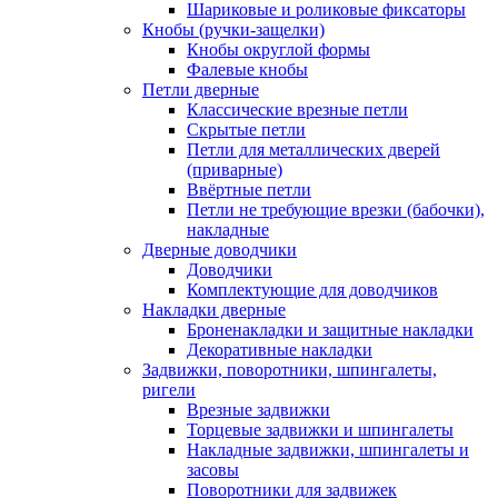
Шариковые и роликовые фиксаторы
Кнобы (ручки-защелки)
Кнобы округлой формы
Фалевые кнобы
Петли дверные
Классические врезные петли
Скрытые петли
Петли для металлических дверей
(приварные)
Ввёртные петли
Петли не требующие врезки (бабочки),
накладные
Дверные доводчики
Доводчики
Комплектующие для доводчиков
Накладки дверные
Броненакладки и защитные накладки
Декоративные накладки
Задвижки, поворотники, шпингалеты,
ригели
Врезные задвижки
Торцевые задвижки и шпингалеты
Накладные задвижки, шпингалеты и
засовы
Поворотники для задвижек