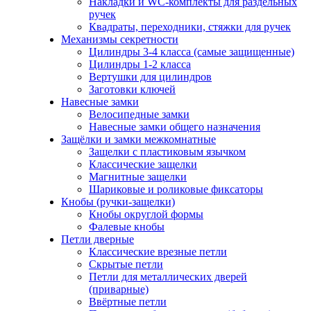
Накладки и WC-комплекты для раздельных
ручек
Квадраты, переходники, стяжки для ручек
Механизмы секретности
Цилиндры 3-4 класса (самые защищенные)
Цилиндры 1-2 класса
Вертушки для цилиндров
Заготовки ключей
Навесные замки
Велосипедные замки
Навесные замки общего назначения
Защёлки и замки межкомнатные
Защелки с пластиковым язычком
Классические защелки
Магнитные защелки
Шариковые и роликовые фиксаторы
Кнобы (ручки-защелки)
Кнобы округлой формы
Фалевые кнобы
Петли дверные
Классические врезные петли
Скрытые петли
Петли для металлических дверей
(приварные)
Ввёртные петли