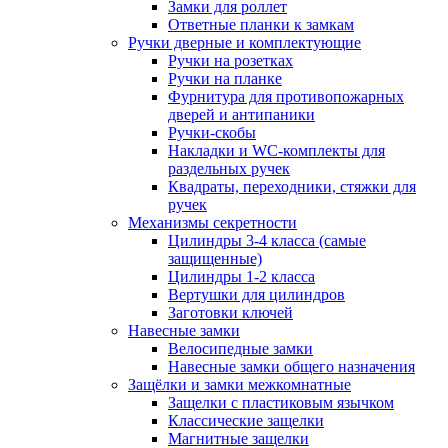
Замки для роллет
Ответные планки к замкам
Ручки дверные и комплектующие
Ручки на розетках
Ручки на планке
Фурнитура для противопожарных
дверей и антипаники
Ручки-скобы
Накладки и WC-комплекты для
раздельных ручек
Квадраты, переходники, стяжки для
ручек
Механизмы секретности
Цилиндры 3-4 класса (самые
защищенные)
Цилиндры 1-2 класса
Вертушки для цилиндров
Заготовки ключей
Навесные замки
Велосипедные замки
Навесные замки общего назначения
Защёлки и замки межкомнатные
Защелки с пластиковым язычком
Классические защелки
Магнитные защелки