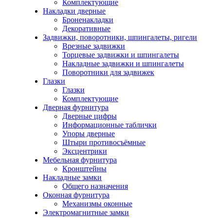
Комплектующие
Накладки дверные
Броненакладки
Декоративные
Задвижки, поворотники, шпингалеты, ригели
Врезные задвижки
Торцевые задвижки и шпингалеты
Накладные задвижки и шпингалеты
Поворотники для задвижек
Глазки
Глазки
Комплектующие
Дверная фурнитура
Дверные цифры
Информационные таблички
Упоры дверные
Штыри противосъёмные
Эксцентрики
Мебельная фурнитура
Кронштейны
Накладные замки
Общего назначения
Оконная фурнитура
Механизмы оконные
Электромагнитные замки