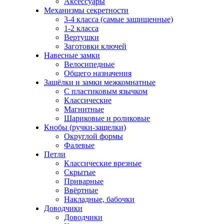
Аксессуары
Механизмы секретности
3-4 класса (самые защищенные)
1-2 класса
Вертушки
Заготовки ключей
Навесные замки
Велосипедные
Общего назначения
Защёлки и замки межкомнатные
С пластиковым язычком
Классические
Магнитные
Шариковые и роликовые
Кнобы (ручки-защелки)
Округлой формы
Фалевые
Петли
Классические врезные
Скрытые
Приварные
Ввёртные
Накладные, бабочки
Доводчики
Доводчики