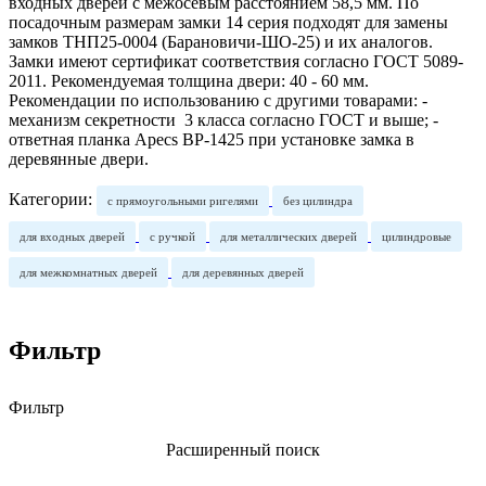
входных дверей с межосевым расстоянием 58,5 мм. По
посадочным размерам замки 14 серия подходят для замены
замков ТНП25-0004 (Барановичи-ШО-25) и их аналогов.
Замки имеют сертификат соответствия согласно ГОСТ 5089-
2011. Рекомендуемая толщина двери: 40 - 60 мм.
Рекомендации по использованию с другими товарами: -
механизм секретности 3 класса согласно ГОСТ и выше; -
ответная планка Apecs BP-1425 при установке замка в
деревянные двери.
Категории:
с прямоугольными ригелями
без цилиндра
для входных дверей
с ручкой
для металлических дверей
цилиндровые
для межкомнатных дверей
для деревянных дверей
Фильтр
Фильтр
Расширенный поиск