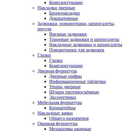
Комплектующие
Накладки дверные
Броненакладки
Декоративные
Задвижки, поворотники, шпингалеты,
ригели
Врезные задвижки
Торцевые задвижки и шпингалеты
Накладные задвижки и шпингалеты
Поворотники для задвижек
Глазки
Глазки
Комплектующие
Дверная фурнитура
Дверные цифры
Информационные таблички
Упоры дверные
Штыри противосъёмные
Эксцентрики
Мебельная фурнитура
Кронштейны
Накладные замки
Общего назначения
Оконная фурнитура
Механизмы оконные