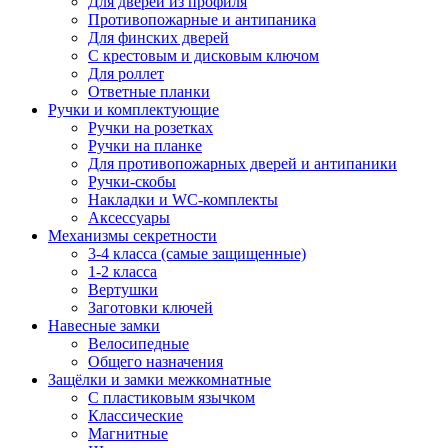
Для дверей из профиля
Противопожарные и антипаника
Для финских дверей
С крестовым и дисковым ключом
Для роллет
Ответные планки
Ручки и комплектующие
Ручки на розетках
Ручки на планке
Для противопожарных дверей и антипаники
Ручки-скобы
Накладки и WC-комплекты
Аксессуары
Механизмы секретности
3-4 класса (самые защищенные)
1-2 класса
Вертушки
Заготовки ключей
Навесные замки
Велосипедные
Общего назначения
Защёлки и замки межкомнатные
С пластиковым язычком
Классические
Магнитные