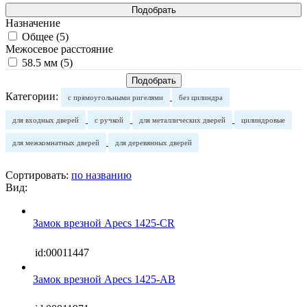
Назначение
Общее (
5
)
Межосевое расстояние
58.5 мм (
5
)
Категории:
с прямоугольными ригелями
без цилиндра
для входных дверей
с ручкой
для металлических дверей
цилиндровые
для межкомнатных дверей
для деревянных дверей
Сортировать:
по названию
Вид:
Замок врезной Apecs 1425-CR
id:00011447
Замок врезной Apecs 1425-AB