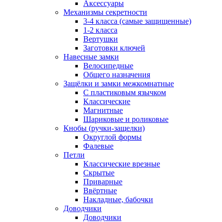
Аксессуары
Механизмы секретности
3-4 класса (самые защищенные)
1-2 класса
Вертушки
Заготовки ключей
Навесные замки
Велосипедные
Общего назначения
Защёлки и замки межкомнатные
С пластиковым язычком
Классические
Магнитные
Шариковые и роликовые
Кнобы (ручки-защелки)
Округлой формы
Фалевые
Петли
Классические врезные
Скрытые
Приварные
Ввёртные
Накладные, бабочки
Доводчики
Доводчики