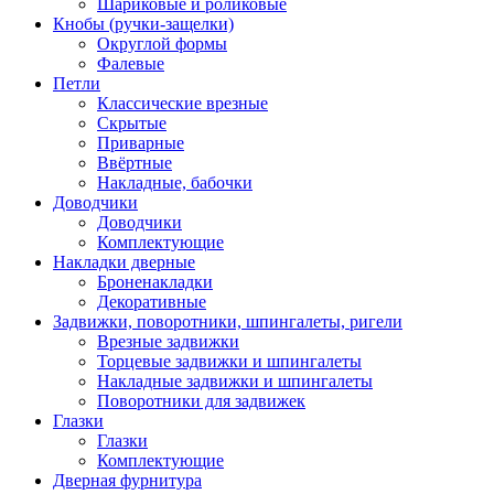
Шариковые и роликовые
Кнобы (ручки-защелки)
Округлой формы
Фалевые
Петли
Классические врезные
Скрытые
Приварные
Ввёртные
Накладные, бабочки
Доводчики
Доводчики
Комплектующие
Накладки дверные
Броненакладки
Декоративные
Задвижки, поворотники, шпингалеты, ригели
Врезные задвижки
Торцевые задвижки и шпингалеты
Накладные задвижки и шпингалеты
Поворотники для задвижек
Глазки
Глазки
Комплектующие
Дверная фурнитура