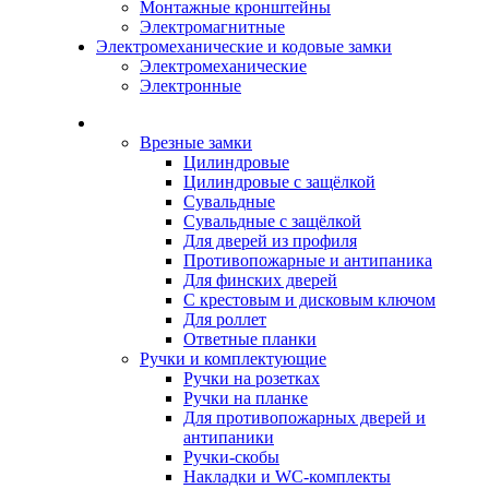
Монтажные кронштейны
Электромагнитные
Электромеханические и кодовые замки
Электромеханические
Электронные
Каталог
Врезные замки
Цилиндровые
Цилиндровые с защёлкой
Сувальдные
Сувальдные с защёлкой
Для дверей из профиля
Противопожарные и антипаника
Для финских дверей
С крестовым и дисковым ключом
Для роллет
Ответные планки
Ручки и комплектующие
Ручки на розетках
Ручки на планке
Для противопожарных дверей и
антипаники
Ручки-скобы
Накладки и WC-комплекты