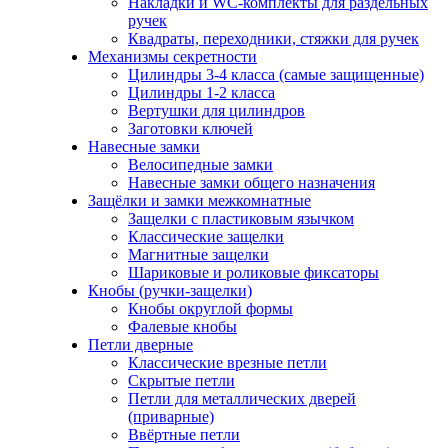
Накладки и WC-комплекты для раздельных
ручек
Квадраты, переходники, стяжки для ручек
Механизмы секретности
Цилиндры 3-4 класса (самые защищенные)
Цилиндры 1-2 класса
Вертушки для цилиндров
Заготовки ключей
Навесные замки
Велосипедные замки
Навесные замки общего назначения
Защёлки и замки межкомнатные
Защелки с пластиковым язычком
Классические защелки
Магнитные защелки
Шариковые и роликовые фиксаторы
Кнобы (ручки-защелки)
Кнобы округлой формы
Фалевые кнобы
Петли дверные
Классические врезные петли
Скрытые петли
Петли для металлических дверей
(приварные)
Ввёртные петли