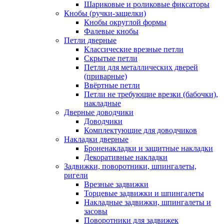
Шариковые и роликовые фиксаторы
Кнобы (ручки-защелки)
Кнобы округлой формы
Фалевые кнобы
Петли дверные
Классические врезные петли
Скрытые петли
Петли для металлических дверей
(приварные)
Ввёртные петли
Петли не требующие врезки (бабочки),
накладные
Дверные доводчики
Доводчики
Комплектующие для доводчиков
Накладки дверные
Броненакладки и защитные накладки
Декоративные накладки
Задвижки, поворотники, шпингалеты,
ригели
Врезные задвижки
Торцевые задвижки и шпингалеты
Накладные задвижки, шпингалеты и
засовы
Поворотники для задвижек