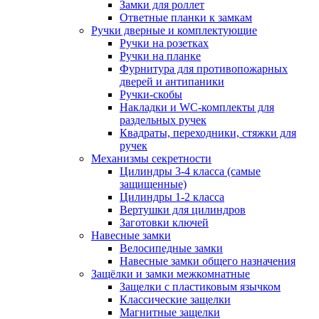
Замки для роллет
Ответные планки к замкам
Ручки дверные и комплектующие
Ручки на розетках
Ручки на планке
Фурнитура для противопожарных
дверей и антипаники
Ручки-скобы
Накладки и WC-комплекты для
раздельных ручек
Квадраты, переходники, стяжки для
ручек
Механизмы секретности
Цилиндры 3-4 класса (самые
защищенные)
Цилиндры 1-2 класса
Вертушки для цилиндров
Заготовки ключей
Навесные замки
Велосипедные замки
Навесные замки общего назначения
Защёлки и замки межкомнатные
Защелки с пластиковым язычком
Классические защелки
Магнитные защелки