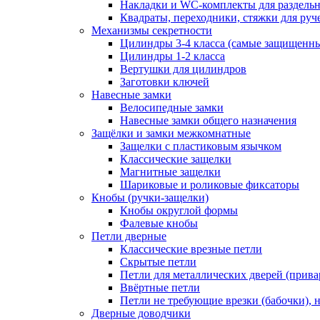
Накладки и WC-комплекты для раздель
Квадраты, переходники, стяжки для руч
Механизмы секретности
Цилиндры 3-4 класса (самые защищенн
Цилиндры 1-2 класса
Вертушки для цилиндров
Заготовки ключей
Навесные замки
Велосипедные замки
Навесные замки общего назначения
Защёлки и замки межкомнатные
Защелки с пластиковым язычком
Классические защелки
Магнитные защелки
Шариковые и роликовые фиксаторы
Кнобы (ручки-защелки)
Кнобы округлой формы
Фалевые кнобы
Петли дверные
Классические врезные петли
Скрытые петли
Петли для металлических дверей (прив
Ввёртные петли
Петли не требующие врезки (бабочки), 
Дверные доводчики