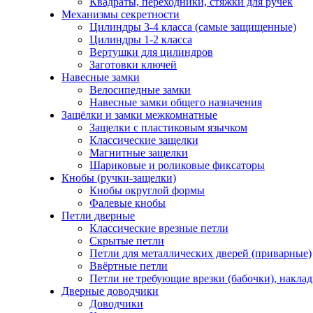
Квадраты, переходники, стяжки для ручек
Механизмы секретности
Цилиндры 3-4 класса (самые защищенные)
Цилиндры 1-2 класса
Вертушки для цилиндров
Заготовки ключей
Навесные замки
Велосипедные замки
Навесные замки общего назначения
Защёлки и замки межкомнатные
Защелки с пластиковым язычком
Классические защелки
Магнитные защелки
Шариковые и роликовые фиксаторы
Кнобы (ручки-защелки)
Кнобы округлой формы
Фалевые кнобы
Петли дверные
Классические врезные петли
Скрытые петли
Петли для металлических дверей (приварные)
Ввёртные петли
Петли не требующие врезки (бабочки), накла
Дверные доводчики
Доводчики