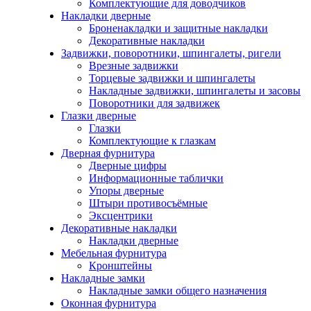
Комплектующие для доводчиков
Накладки дверные
Броненакладки и защитные накладки
Декоративные накладки
Задвижки, поворотники, шпингалеты, ригели
Врезные задвижки
Торцевые задвижки и шпингалеты
Накладные задвижки, шпингалеты и засовы
Поворотники для задвижек
Глазки дверные
Глазки
Комплектующие к глазкам
Дверная фурнитура
Дверные цифры
Информационные таблички
Упоры дверные
Штыри противосъёмные
Эксцентрики
Декоративные накладки
Накладки дверные
Мебельная фурнитура
Кронштейны
Накладные замки
Накладные замки общего назначения
Оконная фурнитура