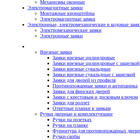
Механизмы оконные
Электромагнитные замки
Монтажные кронштейны
Электромагнитные замки
Электронные, электромеханические и кодовые зам
Электромеханические замки
Электронные замки
Каталог
Врезные замки
Замки врезные цилиндровые
Замки врезные цилиндровые с защелкой
Замки врезные сувальдные
Замки врезные сувальдные с защелкой
Замки для дверей из профиля
Противопожарные замки и антипаника
Замки для финских дверей
Замки с крестовым и дисковым ключом
Замки для роллет
Ответные планки к замкам
Ручки дверные и комплектующие
Ручки на розетках
Ручки на планке
Фурнитура для противопожарных двере
Ручки-скобы