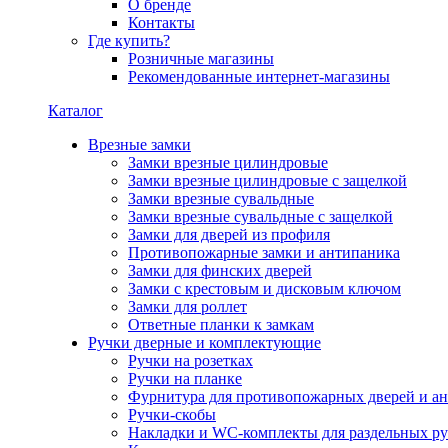
О бренде
Контакты
Где купить?
Розничные магазины
Рекомендованные интернет-магазины
Каталог
Врезные замки
Замки врезные цилиндровые
Замки врезные цилиндровые с защелкой
Замки врезные сувальдные
Замки врезные сувальдные с защелкой
Замки для дверей из профиля
Противопожарные замки и антипаника
Замки для финских дверей
Замки с крестовым и дисковым ключом
Замки для роллет
Ответные планки к замкам
Ручки дверные и комплектующие
Ручки на розетках
Ручки на планке
Фурнитура для противопожарных дверей и а
Ручки-скобы
Накладки и WC-комплекты для раздельных ру