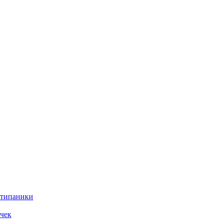
нтипаники
чек