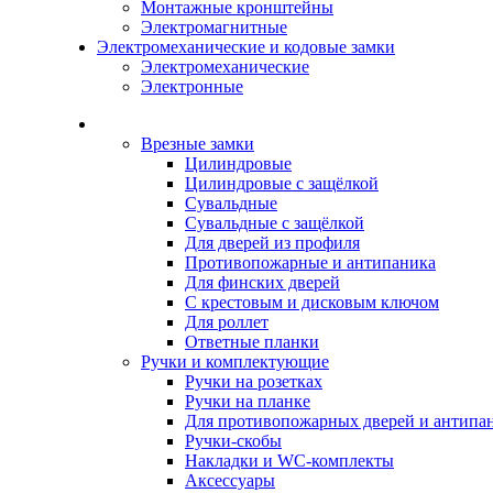
Монтажные кронштейны
Электромагнитные
Электромеханические и кодовые замки
Электромеханические
Электронные
Каталог
Врезные замки
Цилиндровые
Цилиндровые с защёлкой
Сувальдные
Сувальдные с защёлкой
Для дверей из профиля
Противопожарные и антипаника
Для финских дверей
С крестовым и дисковым ключом
Для роллет
Ответные планки
Ручки и комплектующие
Ручки на розетках
Ручки на планке
Для противопожарных дверей и антипа
Ручки-скобы
Накладки и WC-комплекты
Аксессуары