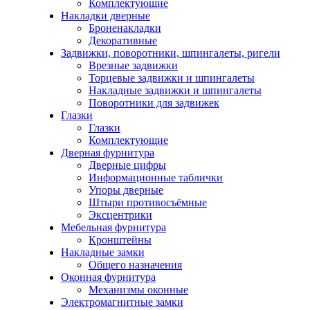
Комплектующие
Накладки дверные
Броненакладки
Декоративные
Задвижки, поворотники, шпингалеты, ригели
Врезные задвижки
Торцевые задвижки и шпингалеты
Накладные задвижки и шпингалеты
Поворотники для задвижек
Глазки
Глазки
Комплектующие
Дверная фурнитура
Дверные цифры
Информационные таблички
Упоры дверные
Штыри противосъёмные
Эксцентрики
Мебельная фурнитура
Кронштейны
Накладные замки
Общего назначения
Оконная фурнитура
Механизмы оконные
Электромагнитные замки