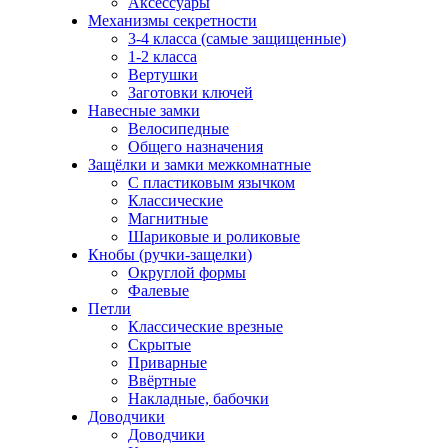
Аксессуары
Механизмы секретности
3-4 класса (самые защищенные)
1-2 класса
Вертушки
Заготовки ключей
Навесные замки
Велосипедные
Общего назначения
Защёлки и замки межкомнатные
С пластиковым язычком
Классические
Магнитные
Шариковые и роликовые
Кнобы (ручки-защелки)
Округлой формы
Фалевые
Петли
Классические врезные
Скрытые
Приварные
Ввёртные
Накладные, бабочки
Доводчики
Доводчики