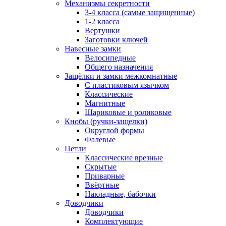
Механизмы секретности
3-4 класса (самые защищенные)
1-2 класса
Вертушки
Заготовки ключей
Навесные замки
Велосипедные
Общего назначения
Защёлки и замки межкомнатные
С пластиковым язычком
Классические
Магнитные
Шариковые и роликовые
Кнобы (ручки-защелки)
Округлой формы
Фалевые
Петли
Классические врезные
Скрытые
Приварные
Ввёртные
Накладные, бабочки
Доводчики
Доводчики
Комплектующие