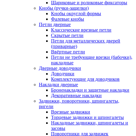
Шариковые и роликовые фиксаторы
Кнобы (ручки-защелки)
Кнобы округлой формы
Фалевые кнобы
Петли дверные
Классические врезные петли
Скрытые петли
Петли для металлических дверей
(приварные)
Ввёртные петли
Петли не требующие врезки (бабочки),
накладные
Дверные доводчики
Доводчики
Комплектующие для доводчиков
Накладки дверные
Броненакладки и защитные накладки
Декоративные накладки
Задвижки, поворотники, шпингалеты,
ригели
Врезные задвижки
Торцевые задвижки и шпингалеты
Накладные задвижки, шпингалеты и
засовы
Поворотники для задвижек