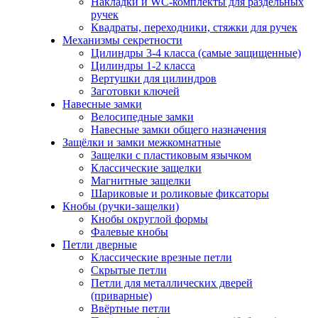
Накладки и WC-комплекты для раздельных
ручек
Квадраты, переходники, стяжки для ручек
Механизмы секретности
Цилиндры 3-4 класса (самые защищенные)
Цилиндры 1-2 класса
Вертушки для цилиндров
Заготовки ключей
Навесные замки
Велосипедные замки
Навесные замки общего назначения
Защёлки и замки межкомнатные
Защелки с пластиковым язычком
Классические защелки
Магнитные защелки
Шариковые и роликовые фиксаторы
Кнобы (ручки-защелки)
Кнобы округлой формы
Фалевые кнобы
Петли дверные
Классические врезные петли
Скрытые петли
Петли для металлических дверей
(приварные)
Ввёртные петли