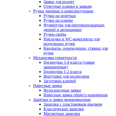
Замки для роллет
Ответные планки к замкам
Ручки дверные и комплектующие
Ручки на розетках
Ручки на планке
Фурнитура для противопожарных
дверей и антипаники
Ручки-скобы
Накладки и WC-комплекты для
раздельных ручек
Квадраты, переходники, стяжки для
ручек
Механизмы секретности
Цилиндры 3-4 класса (самые
защищенные)
Цилиндры 1-2 класса
Вертушки для цилиндров
Заготовки ключей
Навесные замки
Велосипедные замки
Навесные замки общего назначения
Защёлки и замки межкомнатные
Защелки с пластиковым язычком
Классические защелки
Магнитные защелки