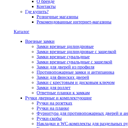
О бренде
Контакты
Где купить?
Розничные магазины
Рекомендованные интернет-магазины
Каталог
Врезные замки
Замки врезные цилиндровые
Замки врезные цилиндровые с защелкой
Замки врезные сувальдные
Замки врезные сувальдные с защелкой
Замки для дверей из профиля
Противопожарные замки и антипаника
Замки для финских дверей
Замки с крестовым и дисковым ключом
Замки для роллет
Ответные планки к замкам
Ручки дверные и комплектующие
Ручки на розетках
Ручки на планке
Фурнитура для противопожарных дверей и а
Ручки-скобы
Накладки и WC-комплекты для раздельных ру