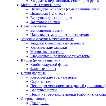
Квадраты, переходники, стяжки для ручек
Механизмы секретности
Цилиндры 3-4 класса (самые защищенные)
Цилиндры 1-2 класса
Вертушки для цилиндров
Заготовки ключей
Навесные замки
Велосипедные замки
Навесные замки общего назначения
Защёлки и замки межкомнатные
Защелки с пластиковым язычком
Классические защелки
Магнитные защелки
Шариковые и роликовые фиксаторы
Кнобы (ручки-защелки)
Кнобы округлой формы
Фалевые кнобы
Петли дверные
Классические врезные петли
Скрытые петли
Петли для металлических дверей (приварные)
Ввёртные петли
Петли не требующие врезки (бабочки), накла
Дверные доводчики
Доводчики