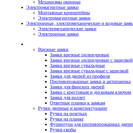
Механизмы оконные
Электромагнитные замки
Монтажные кронштейны
Электромагнитные замки
Электронные, электромеханические и кодовые зам
Электромеханические замки
Электронные замки
Каталог
Врезные замки
Замки врезные цилиндровые
Замки врезные цилиндровые с защелкой
Замки врезные сувальдные
Замки врезные сувальдные с защелкой
Замки для дверей из профиля
Противопожарные замки и антипаника
Замки для финских дверей
Замки с крестовым и дисковым ключом
Замки для роллет
Ответные планки к замкам
Ручки дверные и комплектующие
Ручки на розетках
Ручки на планке
Фурнитура для противопожарных двере
Ручки-скобы