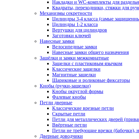
Накладки и WC-комплекты для раздель
Квадраты, переходники, стяжки для руч
Механизмы секретности
Цилиндры 3-4 класса (самые защищенн
Цилиндры 1-2 класса
Вертушки для цилиндров
Заготовки ключей
Навесные замки
Велосипедные замки
Навесные замки общего назначения
Защёлки и замки межкомнатные
Защелки с пластиковым язычком
Классические защелки
Магнитные защелки
Шариковые и роликовые фиксаторы
Кнобы (ручки-защелки)
Кнобы округлой формы
Фалевые кнобы
Петли дверные
Классические врезные петли
Скрытые петли
Петли для металлических дверей (прив
Ввёртные петли
Петли не требующие врезки (бабочки), 
Дверные доводчики