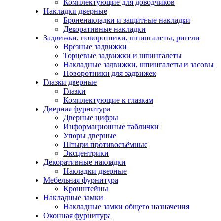
Комплектующие для доводчиков
Накладки дверные
Броненакладки и защитные накладки
Декоративные накладки
Задвижки, поворотники, шпингалеты, ригели
Врезные задвижки
Торцевые задвижки и шпингалеты
Накладные задвижки, шпингалеты и засовы
Поворотники для задвижек
Глазки дверные
Глазки
Комплектующие к глазкам
Дверная фурнитура
Дверные цифры
Информационные таблички
Упоры дверные
Штыри противосъёмные
Эксцентрики
Декоративные накладки
Накладки дверные
Мебельная фурнитура
Кронштейны
Накладные замки
Накладные замки общего назначения
Оконная фурнитура