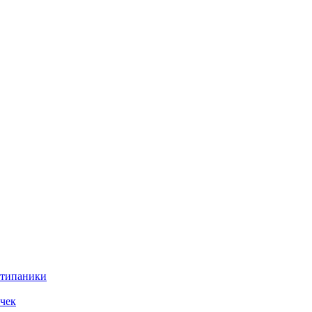
нтипаники
чек