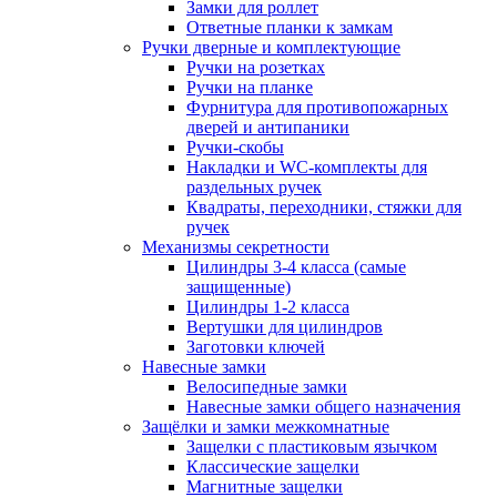
Замки для роллет
Ответные планки к замкам
Ручки дверные и комплектующие
Ручки на розетках
Ручки на планке
Фурнитура для противопожарных
дверей и антипаники
Ручки-скобы
Накладки и WC-комплекты для
раздельных ручек
Квадраты, переходники, стяжки для
ручек
Механизмы секретности
Цилиндры 3-4 класса (самые
защищенные)
Цилиндры 1-2 класса
Вертушки для цилиндров
Заготовки ключей
Навесные замки
Велосипедные замки
Навесные замки общего назначения
Защёлки и замки межкомнатные
Защелки с пластиковым язычком
Классические защелки
Магнитные защелки