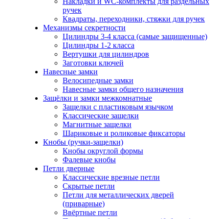
Накладки и WC-комплекты для раздельных
ручек
Квадраты, переходники, стяжки для ручек
Механизмы секретности
Цилиндры 3-4 класса (самые защищенные)
Цилиндры 1-2 класса
Вертушки для цилиндров
Заготовки ключей
Навесные замки
Велосипедные замки
Навесные замки общего назначения
Защёлки и замки межкомнатные
Защелки с пластиковым язычком
Классические защелки
Магнитные защелки
Шариковые и роликовые фиксаторы
Кнобы (ручки-защелки)
Кнобы округлой формы
Фалевые кнобы
Петли дверные
Классические врезные петли
Скрытые петли
Петли для металлических дверей
(приварные)
Ввёртные петли