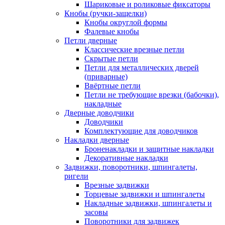
Шариковые и роликовые фиксаторы
Кнобы (ручки-защелки)
Кнобы округлой формы
Фалевые кнобы
Петли дверные
Классические врезные петли
Скрытые петли
Петли для металлических дверей
(приварные)
Ввёртные петли
Петли не требующие врезки (бабочки),
накладные
Дверные доводчики
Доводчики
Комплектующие для доводчиков
Накладки дверные
Броненакладки и защитные накладки
Декоративные накладки
Задвижки, поворотники, шпингалеты,
ригели
Врезные задвижки
Торцевые задвижки и шпингалеты
Накладные задвижки, шпингалеты и
засовы
Поворотники для задвижек