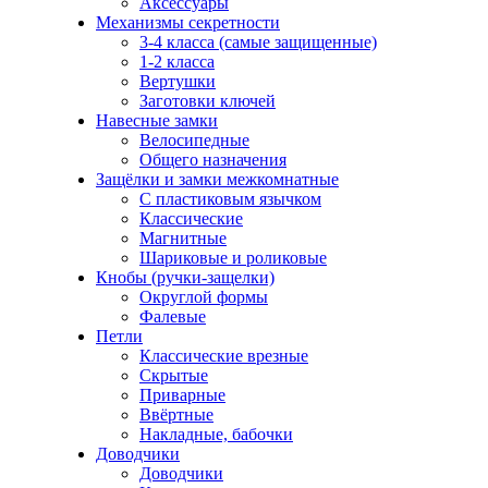
Аксессуары
Механизмы секретности
3-4 класса (самые защищенные)
1-2 класса
Вертушки
Заготовки ключей
Навесные замки
Велосипедные
Общего назначения
Защёлки и замки межкомнатные
С пластиковым язычком
Классические
Магнитные
Шариковые и роликовые
Кнобы (ручки-защелки)
Округлой формы
Фалевые
Петли
Классические врезные
Скрытые
Приварные
Ввёртные
Накладные, бабочки
Доводчики
Доводчики