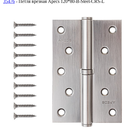
35476
- Петля врезная Apecs 120*80-B-Steel-CRS-L