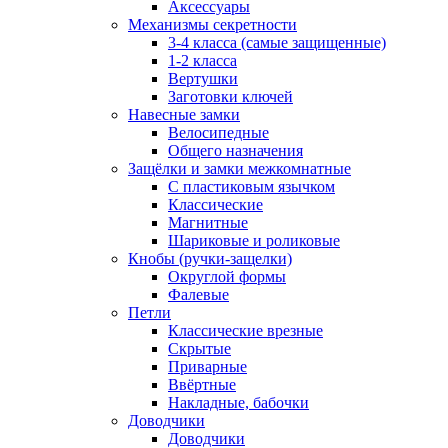
Аксессуары
Механизмы секретности
3-4 класса (самые защищенные)
1-2 класса
Вертушки
Заготовки ключей
Навесные замки
Велосипедные
Общего назначения
Защёлки и замки межкомнатные
С пластиковым язычком
Классические
Магнитные
Шариковые и роликовые
Кнобы (ручки-защелки)
Округлой формы
Фалевые
Петли
Классические врезные
Скрытые
Приварные
Ввёртные
Накладные, бабочки
Доводчики
Доводчики