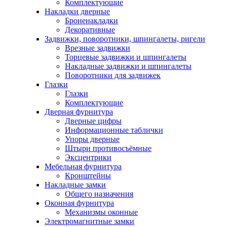
Комплектующие
Накладки дверные
Броненакладки
Декоративные
Задвижки, поворотники, шпингалеты, ригели
Врезные задвижки
Торцевые задвижки и шпингалеты
Накладные задвижки и шпингалеты
Поворотники для задвижек
Глазки
Глазки
Комплектующие
Дверная фурнитура
Дверные цифры
Информационные таблички
Упоры дверные
Штыри противосъёмные
Эксцентрики
Мебельная фурнитура
Кронштейны
Накладные замки
Общего назначения
Оконная фурнитура
Механизмы оконные
Электромагнитные замки