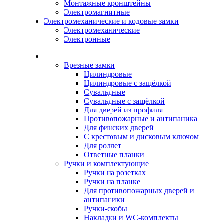
Монтажные кронштейны
Электромагнитные
Электромеханические и кодовые замки
Электромеханические
Электронные
Каталог
Врезные замки
Цилиндровые
Цилиндровые с защёлкой
Сувальдные
Сувальдные с защёлкой
Для дверей из профиля
Противопожарные и антипаника
Для финских дверей
С крестовым и дисковым ключом
Для роллет
Ответные планки
Ручки и комплектующие
Ручки на розетках
Ручки на планке
Для противопожарных дверей и
антипаники
Ручки-скобы
Накладки и WC-комплекты