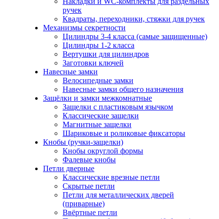
Накладки и WC-комплекты для раздельных
ручек
Квадраты, переходники, стяжки для ручек
Механизмы секретности
Цилиндры 3-4 класса (самые защищенные)
Цилиндры 1-2 класса
Вертушки для цилиндров
Заготовки ключей
Навесные замки
Велосипедные замки
Навесные замки общего назначения
Защёлки и замки межкомнатные
Защелки с пластиковым язычком
Классические защелки
Магнитные защелки
Шариковые и роликовые фиксаторы
Кнобы (ручки-защелки)
Кнобы округлой формы
Фалевые кнобы
Петли дверные
Классические врезные петли
Скрытые петли
Петли для металлических дверей
(приварные)
Ввёртные петли