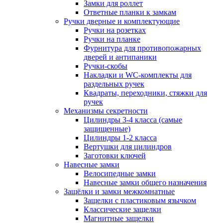
Замки для роллет
Ответные планки к замкам
Ручки дверные и комплектующие
Ручки на розетках
Ручки на планке
Фурнитура для противопожарных
дверей и антипаники
Ручки-скобы
Накладки и WC-комплекты для
раздельных ручек
Квадраты, переходники, стяжки для
ручек
Механизмы секретности
Цилиндры 3-4 класса (самые
защищенные)
Цилиндры 1-2 класса
Вертушки для цилиндров
Заготовки ключей
Навесные замки
Велосипедные замки
Навесные замки общего назначения
Защёлки и замки межкомнатные
Защелки с пластиковым язычком
Классические защелки
Магнитные защелки