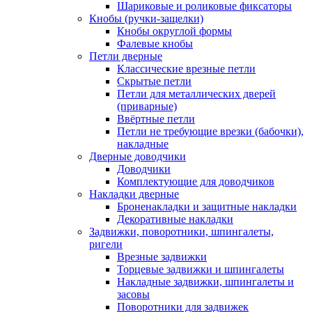
Шариковые и роликовые фиксаторы
Кнобы (ручки-защелки)
Кнобы округлой формы
Фалевые кнобы
Петли дверные
Классические врезные петли
Скрытые петли
Петли для металлических дверей
(приварные)
Ввёртные петли
Петли не требующие врезки (бабочки),
накладные
Дверные доводчики
Доводчики
Комплектующие для доводчиков
Накладки дверные
Броненакладки и защитные накладки
Декоративные накладки
Задвижки, поворотники, шпингалеты,
ригели
Врезные задвижки
Торцевые задвижки и шпингалеты
Накладные задвижки, шпингалеты и
засовы
Поворотники для задвижек