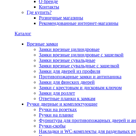
О бренде
Контакты
Где купить?
Розничные магазины
Рекомендованные интернет-магазины
Каталог
Врезные замки
Замки врезные цилиндровые
Замки врезные цилиндровые с защелкой
Замки врезные сувальдные
Замки врезные сувальдные с защелкой
Замки для дверей из профиля
Противопожарные замки и антипаника
Замки для финских дверей
Замки с крестовым и дисковым ключом
Замки для роллет
Ответные планки к замкам
Ручки дверные и комплектующие
Ручки на розетках
Ручки на планке
Фурнитура для противопожарных дверей и а
Ручки-скобы
Накладки и WC-комплекты для раздельных ру