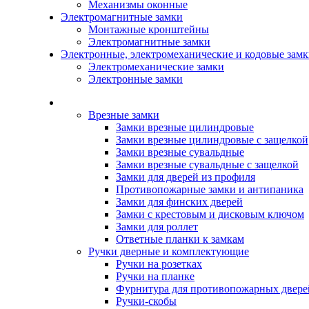
Механизмы оконные
Электромагнитные замки
Монтажные кронштейны
Электромагнитные замки
Электронные, электромеханические и кодовые зам
Электромеханические замки
Электронные замки
Каталог
Врезные замки
Замки врезные цилиндровые
Замки врезные цилиндровые с защелкой
Замки врезные сувальдные
Замки врезные сувальдные с защелкой
Замки для дверей из профиля
Противопожарные замки и антипаника
Замки для финских дверей
Замки с крестовым и дисковым ключом
Замки для роллет
Ответные планки к замкам
Ручки дверные и комплектующие
Ручки на розетках
Ручки на планке
Фурнитура для противопожарных двере
Ручки-скобы