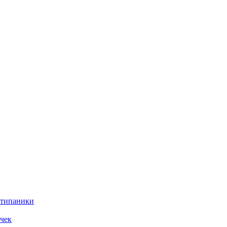
нтипаники
чек