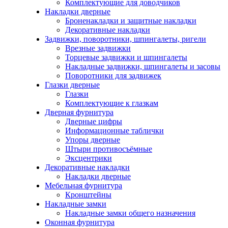
Комплектующие для доводчиков
Накладки дверные
Броненакладки и защитные накладки
Декоративные накладки
Задвижки, поворотники, шпингалеты, ригели
Врезные задвижки
Торцевые задвижки и шпингалеты
Накладные задвижки, шпингалеты и засовы
Поворотники для задвижек
Глазки дверные
Глазки
Комплектующие к глазкам
Дверная фурнитура
Дверные цифры
Информационные таблички
Упоры дверные
Штыри противосъёмные
Эксцентрики
Декоративные накладки
Накладки дверные
Мебельная фурнитура
Кронштейны
Накладные замки
Накладные замки общего назначения
Оконная фурнитура