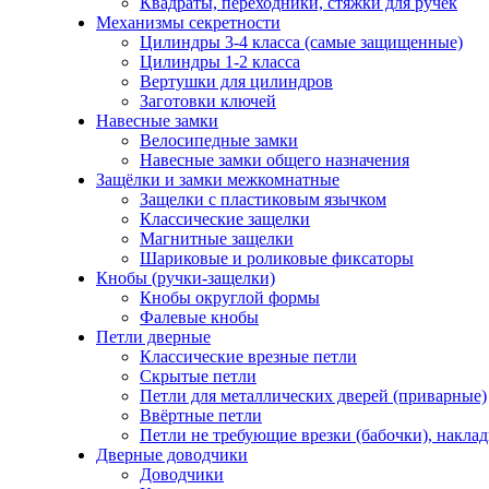
Квадраты, переходники, стяжки для ручек
Механизмы секретности
Цилиндры 3-4 класса (самые защищенные)
Цилиндры 1-2 класса
Вертушки для цилиндров
Заготовки ключей
Навесные замки
Велосипедные замки
Навесные замки общего назначения
Защёлки и замки межкомнатные
Защелки с пластиковым язычком
Классические защелки
Магнитные защелки
Шариковые и роликовые фиксаторы
Кнобы (ручки-защелки)
Кнобы округлой формы
Фалевые кнобы
Петли дверные
Классические врезные петли
Скрытые петли
Петли для металлических дверей (приварные)
Ввёртные петли
Петли не требующие врезки (бабочки), накла
Дверные доводчики
Доводчики