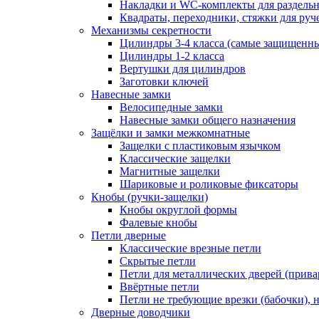
Накладки и WC-комплекты для раздель
Квадраты, переходники, стяжки для руч
Механизмы секретности
Цилиндры 3-4 класса (самые защищенн
Цилиндры 1-2 класса
Вертушки для цилиндров
Заготовки ключей
Навесные замки
Велосипедные замки
Навесные замки общего назначения
Защёлки и замки межкомнатные
Защелки с пластиковым язычком
Классические защелки
Магнитные защелки
Шариковые и роликовые фиксаторы
Кнобы (ручки-защелки)
Кнобы округлой формы
Фалевые кнобы
Петли дверные
Классические врезные петли
Скрытые петли
Петли для металлических дверей (прив
Ввёртные петли
Петли не требующие врезки (бабочки), 
Дверные доводчики