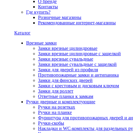
О бренде
Контакты
Где купить?
Розничные магазины
Рекомендованные интернет-магазины
Каталог
Врезные замки
Замки врезные цилиндровые
Замки врезные цилиндровые с защелкой
Замки врезные сувальдные
Замки врезные сувальдные с защелкой
Замки для дверей из профиля
Противопожарные замки и антипаника
Замки для финских дверей
Замки с крестовым и дисковым ключом
Замки для роллет
Ответные планки к замкам
Ручки дверные и комплектующие
Ручки на розетках
Ручки на планке
Фурнитура для противопожарных дверей и а
Ручки-скобы
Накладки и WC-комплекты для раздельных ру