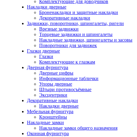
Комплектующие для доводчиков
Накладки дверные
Броненакладки и защитные накладки
Декоративные накладки
Задвижки, поворотники, шпингалеты, ригели
Врезные задвижки
Торцевые задвижки и шпингалеты
Накладные задвижки, шпингалеты и засовы
Поворотники для задвижек
Глазки дверные
Глазки
Комплектующие к глазкам
Дверная фурнитура
Дверные цифры
Информационные таблички
Упоры дверные
Штыри противосъёмные
Эксцентрики
Декоративные накладки
Накладки дверные
Мебельная фурнитура
Кронштейны
Накладные замки
Накладные замки общего назначения
Оконная фурнитура