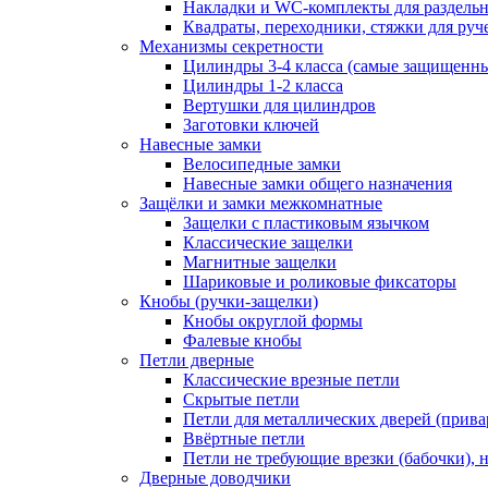
Накладки и WC-комплекты для раздель
Квадраты, переходники, стяжки для руч
Механизмы секретности
Цилиндры 3-4 класса (самые защищенн
Цилиндры 1-2 класса
Вертушки для цилиндров
Заготовки ключей
Навесные замки
Велосипедные замки
Навесные замки общего назначения
Защёлки и замки межкомнатные
Защелки с пластиковым язычком
Классические защелки
Магнитные защелки
Шариковые и роликовые фиксаторы
Кнобы (ручки-защелки)
Кнобы округлой формы
Фалевые кнобы
Петли дверные
Классические врезные петли
Скрытые петли
Петли для металлических дверей (прив
Ввёртные петли
Петли не требующие врезки (бабочки), 
Дверные доводчики