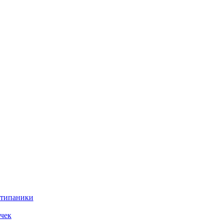
нтипаники
чек