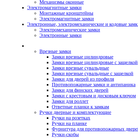
Механизмы оконные
Электромагнитные замки
Монтажные кронштейны
Электромагнитные замки
Электронные, электромеханические и кодовые зам
Электромеханические замки
Электронные замки
Каталог
Врезные замки
Замки врезные цилиндровые
Замки врезные цилиндровые с защелкой
Замки врезные сувальдные
Замки врезные сувальдные с защелкой
Замки для дверей из профиля
Противопожарные замки и антипаника
Замки для финских дверей
Замки с крестовым и дисковым ключом
Замки для роллет
Ответные планки к замкам
Ручки дверные и комплектующие
Ручки на розетках
Ручки на планке
Фурнитура для противопожарных двере
Ручки-скобы