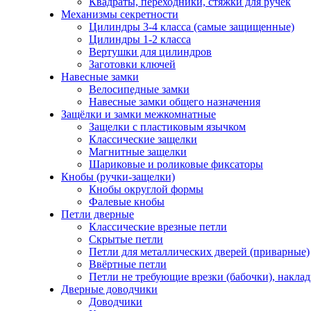
Квадраты, переходники, стяжки для ручек
Механизмы секретности
Цилиндры 3-4 класса (самые защищенные)
Цилиндры 1-2 класса
Вертушки для цилиндров
Заготовки ключей
Навесные замки
Велосипедные замки
Навесные замки общего назначения
Защёлки и замки межкомнатные
Защелки с пластиковым язычком
Классические защелки
Магнитные защелки
Шариковые и роликовые фиксаторы
Кнобы (ручки-защелки)
Кнобы округлой формы
Фалевые кнобы
Петли дверные
Классические врезные петли
Скрытые петли
Петли для металлических дверей (приварные)
Ввёртные петли
Петли не требующие врезки (бабочки), накла
Дверные доводчики
Доводчики