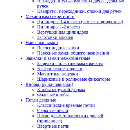
Накладки и WC-комплекты для раздельных
ручек
Квадраты, переходники, стяжки для ручек
Механизмы секретности
Цилиндры 3-4 класса (самые защищенные)
Цилиндры 1-2 класса
Вертушки для цилиндров
Заготовки ключей
Навесные замки
Велосипедные замки
Навесные замки общего назначения
Защёлки и замки межкомнатные
Защелки с пластиковым язычком
Классические защелки
Магнитные защелки
Шариковые и роликовые фиксаторы
Кнобы (ручки-защелки)
Кнобы округлой формы
Фалевые кнобы
Петли дверные
Классические врезные петли
Скрытые петли
Петли для металлических дверей
(приварные)
Ввёртные петли