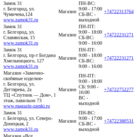
Замок 31
ПН-ВС:
г. Белгород, ул.
9:00 - 17:00
Магазин
+74722313764
Чумичева,124
СБ-ВС -
www.zamok31.ru
выходной
Замок 31
ПН-ПТ:
г. Белгород, ул.
9:00 - 18:00
Магазин
+74722231271
Славянская, 15
СБ-ВС:
www.zamok31.ru
9:00 - 16:00
Замок 31
ПН-ПТ:
г. Белгород, пр-т Богдана
9:00 - 18:00
Магазин
+74722231271
Хмельницкого, 127
СБ-ВС:
www.zamok31.ru
9:00 - 16:00
Магазин «Замочно-
ПН-ПТ:
скобяные изделия»
9:00 - 18:00
г. Белгород, ул.
СБ: 9:00 -
Дегтярева, 2а
Магазин
+74722752277
16:00
ТЦ «Спутник — Дом», 1
ВС -
этаж, павильон 73
выходной
www.magazin-zamki.ru
Замок 31
ПН-ВС:
г. Белгород, ул. Северо-
9:00 - 17:00
Магазин
+74722380531
Донецкая, 2
СБ-ВС -
www.zamok31.ru
выходной
Магазин «Все