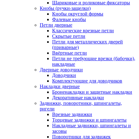
Шариковые и роликовые фиксаторы
Кнобы (ручки-защелки)
Кнобы округлой формы
Фалевые кнобы
Петли дверные
Классические врезные петли
Скрытые петли
Петли для металлических дверей
(приварные)
Ввёртные петли
Петли не требующие врезки (бабочки),
накладные
Дверные доводчики
Доводчики
Комплектующие для доводчиков
Накладки дверные
Броненакладки и защитные накладки
Декоративные накладки
Задвижки, поворотники, шпингалеты,
ригели
Врезные задвижки
Торцевые задвижки и шпингалеты
Накладные задвижки, шпингалеты и
засовы
Поворотники для задвижек