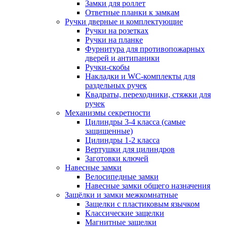
Замки для роллет
Ответные планки к замкам
Ручки дверные и комплектующие
Ручки на розетках
Ручки на планке
Фурнитура для противопожарных
дверей и антипаники
Ручки-скобы
Накладки и WC-комплекты для
раздельных ручек
Квадраты, переходники, стяжки для
ручек
Механизмы секретности
Цилиндры 3-4 класса (самые
защищенные)
Цилиндры 1-2 класса
Вертушки для цилиндров
Заготовки ключей
Навесные замки
Велосипедные замки
Навесные замки общего назначения
Защёлки и замки межкомнатные
Защелки с пластиковым язычком
Классические защелки
Магнитные защелки