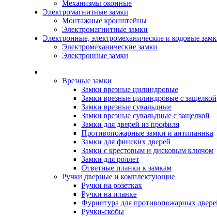
Механизмы оконные
Электромагнитные замки
Монтажные кронштейны
Электромагнитные замки
Электронные, электромеханические и кодовые зам
Электромеханические замки
Электронные замки
Каталог
Врезные замки
Замки врезные цилиндровые
Замки врезные цилиндровые с защелкой
Замки врезные сувальдные
Замки врезные сувальдные с защелкой
Замки для дверей из профиля
Противопожарные замки и антипаника
Замки для финских дверей
Замки с крестовым и дисковым ключом
Замки для роллет
Ответные планки к замкам
Ручки дверные и комплектующие
Ручки на розетках
Ручки на планке
Фурнитура для противопожарных двере
Ручки-скобы