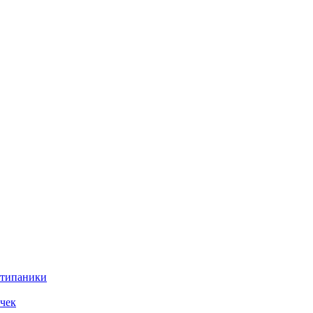
нтипаники
чек