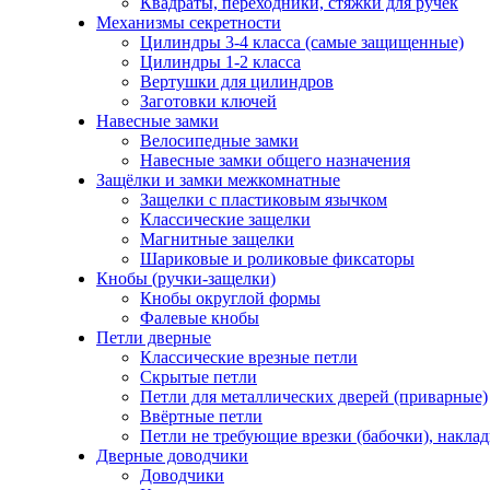
Квадраты, переходники, стяжки для ручек
Механизмы секретности
Цилиндры 3-4 класса (самые защищенные)
Цилиндры 1-2 класса
Вертушки для цилиндров
Заготовки ключей
Навесные замки
Велосипедные замки
Навесные замки общего назначения
Защёлки и замки межкомнатные
Защелки с пластиковым язычком
Классические защелки
Магнитные защелки
Шариковые и роликовые фиксаторы
Кнобы (ручки-защелки)
Кнобы округлой формы
Фалевые кнобы
Петли дверные
Классические врезные петли
Скрытые петли
Петли для металлических дверей (приварные)
Ввёртные петли
Петли не требующие врезки (бабочки), накла
Дверные доводчики
Доводчики