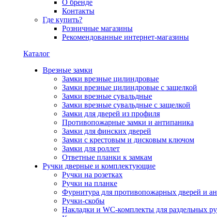
О бренде
Контакты
Где купить?
Розничные магазины
Рекомендованные интернет-магазины
Каталог
Врезные замки
Замки врезные цилиндровые
Замки врезные цилиндровые с защелкой
Замки врезные сувальдные
Замки врезные сувальдные с защелкой
Замки для дверей из профиля
Противопожарные замки и антипаника
Замки для финских дверей
Замки с крестовым и дисковым ключом
Замки для роллет
Ответные планки к замкам
Ручки дверные и комплектующие
Ручки на розетках
Ручки на планке
Фурнитура для противопожарных дверей и а
Ручки-скобы
Накладки и WC-комплекты для раздельных ру