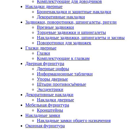
Комплектующие для доводчиков
Накладки дверные
Броненакладки и защитные накладки
Декоративные накладки
Задвижки, поворотники, шпингалеты, ригели
Врезные задвижки
Торцевые задвижки и шпингалеты
Накладные задвижки, шпингалеты и засовы
Поворотники для задвижек
Глазки дверные
Глазки
Комплектующие к глазкам
Дверная фурнитура
Дверные цифры
Информационные таблички
Упоры дверные
Штыри противосъёмные
Эксцентрики
Декоративные накладки
Накладки дверные
Мебельная фурнитура
Кронштейны
Накладные замки
Накладные замки общего назначения
Оконная фурнитура