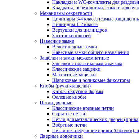
Накладки и WC-комплекты для раздель
Квадраты, переходники, стяжки для руч
Механизмы секретности
Цилиндры 3-4 класса (самые защищенн
Цилиндры 1-2 класса
Вертушки для цилиндров
Заготовки ключей
Навесные замки
Велосипедные замки
Навесные замки общего назначения
Защёлки и замки межкомнатные
Защелки с пластиковым язычком
Классические защелки
Магнитные защелки
Шариковые и роликовые фиксаторы
Кнобы (ручки-защелки)
Кнобы округлой формы
Фалевые кнобы
Петли дверные
Классические врезные петли
Скрытые петли
Петли для металлических дверей (прив
Ввёртные петли
Петли не требующие врезки (бабочки), 
Дверные доводчики