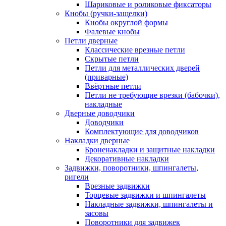
Шариковые и роликовые фиксаторы
Кнобы (ручки-защелки)
Кнобы округлой формы
Фалевые кнобы
Петли дверные
Классические врезные петли
Скрытые петли
Петли для металлических дверей
(приварные)
Ввёртные петли
Петли не требующие врезки (бабочки),
накладные
Дверные доводчики
Доводчики
Комплектующие для доводчиков
Накладки дверные
Броненакладки и защитные накладки
Декоративные накладки
Задвижки, поворотники, шпингалеты,
ригели
Врезные задвижки
Торцевые задвижки и шпингалеты
Накладные задвижки, шпингалеты и
засовы
Поворотники для задвижек