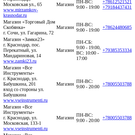
ПН-ВС:
+78612521521
Московская ул., 65
Магазин
9:00 - 19:00
+79184437431
www.mirzamkov-
krasnodar.ru
Магазин «Торговый Дом
ПН-ВС:
Скобянка»
Магазин
+78624480685
9:00 - 19:00
г. Сочи, ул. Гагарина, 72
Магазин «Замки23»
ПН-СБ:
г. Краснодар, пос.
9:00 - 19:00,
Перекатный, ул.
Магазин
+79385353334
ВС: 10:00 -
Мандариновая, 14
17:00
www.zamki23.ru
Магазин «Все
Инструменты»
г. Краснодар, ул.
ПН-ВС:
Бабушкина, 201
Магазин
+78005503788
9:00 - 20:00
вход со стороны ул.
Бабушкина
www.vseinstrumenti.ru
Магазин «Все
Инструменты»
ПН-ВС:
г. Краснодар, ул.
Магазин
+78005503788
9:00 - 20:00
Московская, 133-1
www.vseinstrumenti.ru