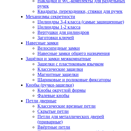
Накладки и WC-комплекты для раздельных
ручек
Квадраты, переходники, стяжки для ручек
Механизмы секретности
Цилиндры 3-4 класса (самые защищенные)
Цилиндры 1-2 класса
Вертушки для цилиндров
Заготовки ключей
Навесные замки
Велосипедные замки
Навесные замки общего назначения
Защёлки и замки межкомнатные
Защелки с пластиковым язычком
Классические защелки
Магнитные защелки
Шариковые и роликовые фиксаторы
Кнобы (ручки-защелки)
Кнобы округлой формы
Фалевые кнобы
Петли дверные
Классические врезные петли
Скрытые петли
Петли для металлических дверей
(приварные)
Ввёртные петли