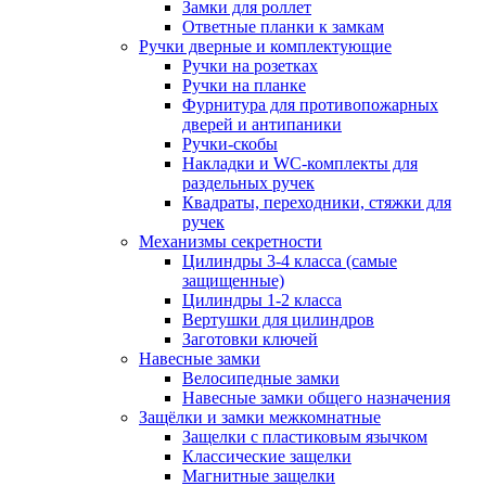
Замки для роллет
Ответные планки к замкам
Ручки дверные и комплектующие
Ручки на розетках
Ручки на планке
Фурнитура для противопожарных
дверей и антипаники
Ручки-скобы
Накладки и WC-комплекты для
раздельных ручек
Квадраты, переходники, стяжки для
ручек
Механизмы секретности
Цилиндры 3-4 класса (самые
защищенные)
Цилиндры 1-2 класса
Вертушки для цилиндров
Заготовки ключей
Навесные замки
Велосипедные замки
Навесные замки общего назначения
Защёлки и замки межкомнатные
Защелки с пластиковым язычком
Классические защелки
Магнитные защелки