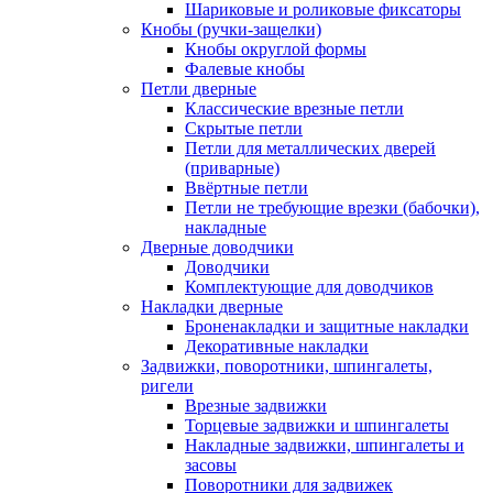
Шариковые и роликовые фиксаторы
Кнобы (ручки-защелки)
Кнобы округлой формы
Фалевые кнобы
Петли дверные
Классические врезные петли
Скрытые петли
Петли для металлических дверей
(приварные)
Ввёртные петли
Петли не требующие врезки (бабочки),
накладные
Дверные доводчики
Доводчики
Комплектующие для доводчиков
Накладки дверные
Броненакладки и защитные накладки
Декоративные накладки
Задвижки, поворотники, шпингалеты,
ригели
Врезные задвижки
Торцевые задвижки и шпингалеты
Накладные задвижки, шпингалеты и
засовы
Поворотники для задвижек