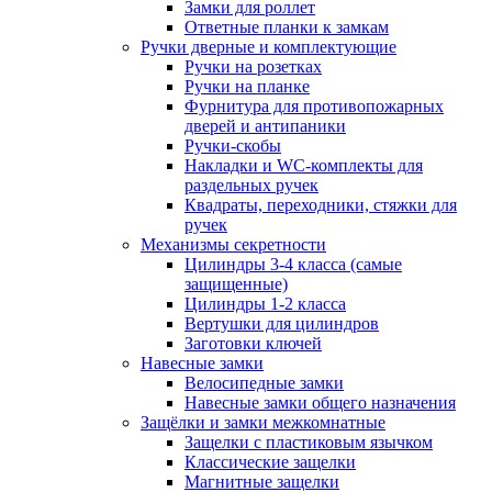
Замки для роллет
Ответные планки к замкам
Ручки дверные и комплектующие
Ручки на розетках
Ручки на планке
Фурнитура для противопожарных
дверей и антипаники
Ручки-скобы
Накладки и WC-комплекты для
раздельных ручек
Квадраты, переходники, стяжки для
ручек
Механизмы секретности
Цилиндры 3-4 класса (самые
защищенные)
Цилиндры 1-2 класса
Вертушки для цилиндров
Заготовки ключей
Навесные замки
Велосипедные замки
Навесные замки общего назначения
Защёлки и замки межкомнатные
Защелки с пластиковым язычком
Классические защелки
Магнитные защелки