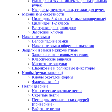
Накладки и WC-комплекты для раздельных
ручек
Квадраты, переходники, стяжки для ручек
Механизмы секретности
Цилиндры 3-4 класса (самые защищенные)
Цилиндры 1-2 класса
Вертушки для цилиндров
Заготовки ключей
Навесные замки
Велосипедные замки
Навесные замки общего назначения
Защёлки и замки межкомнатные
Защелки с пластиковым язычком
Классические защелки
Магнитные защелки
Шариковые и роликовые фиксаторы
Кнобы (ручки-защелки)
Кнобы округлой формы
Фалевые кнобы
Петли дверные
Классические врезные петли
Скрытые петли
Петли для металлических дверей
(приварные)
Ввёртные петли