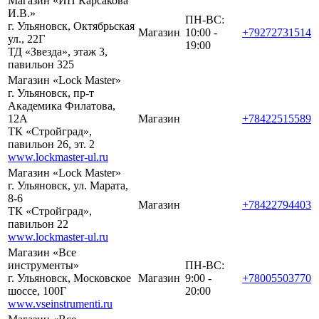
Магазин «ИП Карсакова
И.В.»
ПН-ВС:
г. Ульяновск, Октябрьская
Магазин
10:00 -
+79272731514
ул., 22Г
19:00
ТД «Звезда», этаж 3,
павильон 325
Магазин «Lock Master»
г. Ульяновск, пр-т
Академика Филатова,
12А
Магазин
+78422515589
ТК «Стройград»,
павильон 26, эт. 2
www.lockmaster-ul.ru
Магазин «Lock Master»
г. Ульяновск, ул. Марата,
8-6
Магазин
+78422794403
ТК «Стройград»,
павильон 22
www.lockmaster-ul.ru
Магазин «Все
инструменты»
ПН-ВС:
г. Ульяновск, Московское
Магазин
9:00 -
+78005503770
шоссе, 100Г
20:00
www.vseinstrumenti.ru