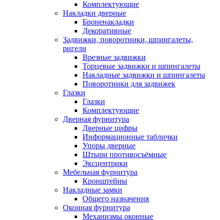
Комплектующие
Накладки дверные
Броненакладки
Декоративные
Задвижки, поворотники, шпингалеты,
ригели
Врезные задвижки
Торцевые задвижки и шпингалеты
Накладные задвижки и шпингалеты
Поворотники для задвижек
Глазки
Глазки
Комплектующие
Дверная фурнитура
Дверные цифры
Информационные таблички
Упоры дверные
Штыри противосъёмные
Эксцентрики
Мебельная фурнитура
Кронштейны
Накладные замки
Общего назначения
Оконная фурнитура
Механизмы оконные