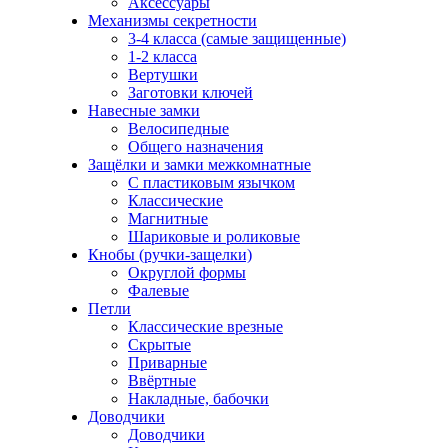
Аксессуары
Механизмы секретности
3-4 класса (самые защищенные)
1-2 класса
Вертушки
Заготовки ключей
Навесные замки
Велосипедные
Общего назначения
Защёлки и замки межкомнатные
С пластиковым язычком
Классические
Магнитные
Шариковые и роликовые
Кнобы (ручки-защелки)
Округлой формы
Фалевые
Петли
Классические врезные
Скрытые
Приварные
Ввёртные
Накладные, бабочки
Доводчики
Доводчики