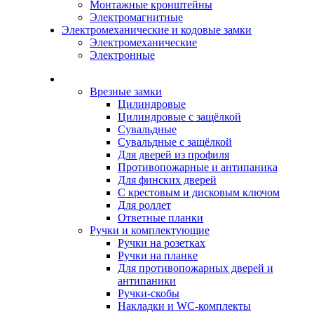
Монтажные кронштейны
Электромагнитные
Электромеханические и кодовые замки
Электромеханические
Электронные
Каталог
Врезные замки
Цилиндровые
Цилиндровые с защёлкой
Сувальдные
Сувальдные с защёлкой
Для дверей из профиля
Противопожарные и антипаника
Для финских дверей
С крестовым и дисковым ключом
Для роллет
Ответные планки
Ручки и комплектующие
Ручки на розетках
Ручки на планке
Для противопожарных дверей и
антипаники
Ручки-скобы
Накладки и WC-комплекты