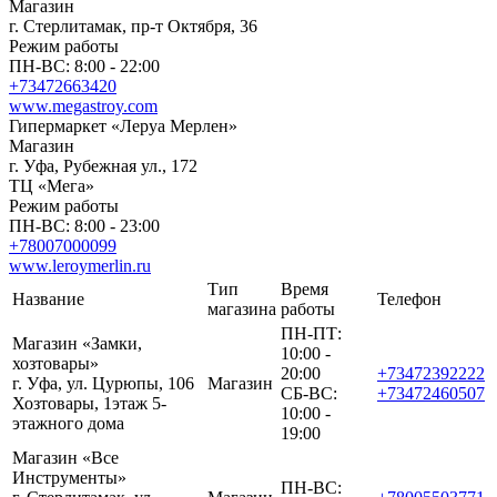
Магазин
г. Стерлитамак, пр-т Октября, 36
Режим работы
ПН-ВС: 8:00 - 22:00
+73472663420
www.megastroy.com
Гипермаркет «Леруа Мерлен»
Магазин
г. Уфа, Рубежная ул., 172
ТЦ «Мега»
Режим работы
ПН-ВС: 8:00 - 23:00
+78007000099
www.leroymerlin.ru
Тип
Время
Название
Телефон
магазина
работы
ПН-ПТ:
Магазин «Замки,
10:00 -
хозтовары»
20:00
+73472392222
г. Уфа, ул. Цурюпы, 106
Магазин
СБ-ВС:
+73472460507
Хозтовары, 1этаж 5-
10:00 -
этажного дома
19:00
Магазин «Все
Инструменты»
ПН-ВС: