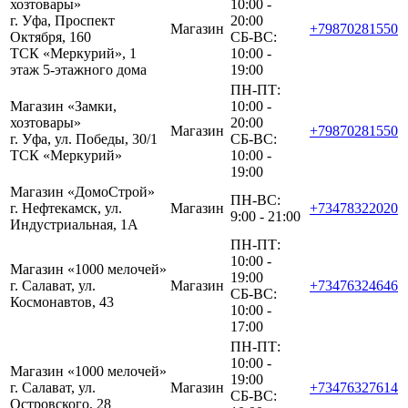
хозтовары»
10:00 -
г. Уфа, Проспект
20:00
Магазин
+79870281550
Октября, 160
СБ-ВС:
ТСК «Меркурий», 1
10:00 -
этаж 5-этажного дома
19:00
ПН-ПТ:
Магазин «Замки,
10:00 -
хозтовары»
20:00
Магазин
+79870281550
г. Уфа, ул. Победы, 30/1
СБ-ВС:
ТСК «Меркурий»
10:00 -
19:00
Магазин «ДомоСтрой»
ПН-ВС:
г. Нефтекамск, ул.
Магазин
+73478322020
9:00 - 21:00
Индустриальная, 1А
ПН-ПТ:
10:00 -
Магазин «1000 мелочей»
19:00
г. Салават, ул.
Магазин
+73476324646
СБ-ВС:
Космонавтов, 43
10:00 -
17:00
ПН-ПТ:
10:00 -
Магазин «1000 мелочей»
19:00
г. Салават, ул.
Магазин
+73476327614
СБ-ВС:
Островского, 28