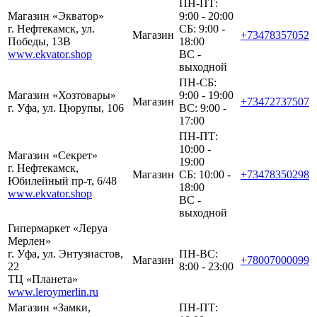
ПН-ПТ:
Магазин «Экватор»
9:00 - 20:00
г. Нефтекамск, ул.
СБ: 9:00 -
Магазин
+73478357052
Победы, 13В
18:00
www.ekvator.shop
ВС -
выходной
ПН-СБ:
Магазин «Хозтовары»
9:00 - 19:00
Магазин
+73472737507
г. Уфа, ул. Цюрупы, 106
ВС: 9:00 -
17:00
ПН-ПТ:
10:00 -
Магазин «Секрет»
19:00
г. Нефтекамск,
Магазин
СБ: 10:00 -
+73478350298
Юбилейный пр-т, 6/48
18:00
www.ekvator.shop
ВС -
выходной
Гипермаркет «Леруа
Мерлен»
г. Уфа, ул. Энтузиастов,
ПН-ВС:
Магазин
+78007000099
22
8:00 - 23:00
ТЦ «Планета»
www.leroymerlin.ru
Магазин «Замки,
ПН-ПТ: