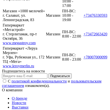
10:00 -
17:00
Магазин «1000 мелочей»
ПН-ВС:
г. Салават, ул.
Магазин
10:00 -
+73476330593
Ленинградская, 83
19:00
Гипермаркет
«Мегастрой»
ПН-ВС:
г. Стерлитамак, пр-т
Магазин
+73472663420
8:00 - 22:00
Октября, 36
www.megastroy.com
Гипермаркет «Леруа
Мерлен»
ПН-ВС:
г. Уфа, Рубежная ул., 172
Магазин
+78007000099
8:00 - 23:00
ТЦ «Мега»
www.leroymerlin.ru
Подпишитесь на новости
Подписаться
С
политикой конфиденциальности
и
пользовательским
соглашением
ознакомлен(а).
О компании
О бренде
Новости
Выставки