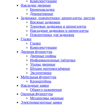
Комплектующие
Накладки дверные
Броненакладки
Декоративные
Задвижки, поворотники, шпингалеты, ригели
Врезные задвижки
Торцевые задвижки и шпингалеты
Накладные задвижки и шпингалеты
Поворотники для задвижек
Глазки
Глазки
Комплектующие
Дверная фурнитура
Дверные цифры
Информационные таблички
Упоры дверные
Штыри противосъёмные
Эксцентрики
Мебельная фурнитура
Кронштейны
Накладные замки
Общего назначения
Оконная фурнитура
Механизмы оконные
Электромагнитные замки