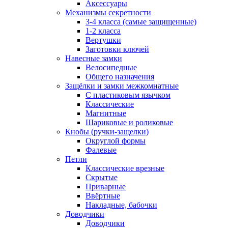
Аксессуары
Механизмы секретности
3-4 класса (самые защищенные)
1-2 класса
Вертушки
Заготовки ключей
Навесные замки
Велосипедные
Общего назначения
Защёлки и замки межкомнатные
С пластиковым язычком
Классические
Магнитные
Шариковые и роликовые
Кнобы (ручки-защелки)
Округлой формы
Фалевые
Петли
Классические врезные
Скрытые
Приварные
Ввёртные
Накладные, бабочки
Доводчики
Доводчики