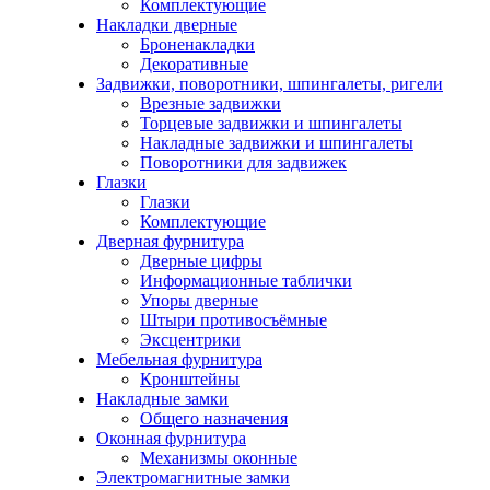
Комплектующие
Накладки дверные
Броненакладки
Декоративные
Задвижки, поворотники, шпингалеты, ригели
Врезные задвижки
Торцевые задвижки и шпингалеты
Накладные задвижки и шпингалеты
Поворотники для задвижек
Глазки
Глазки
Комплектующие
Дверная фурнитура
Дверные цифры
Информационные таблички
Упоры дверные
Штыри противосъёмные
Эксцентрики
Мебельная фурнитура
Кронштейны
Накладные замки
Общего назначения
Оконная фурнитура
Механизмы оконные
Электромагнитные замки