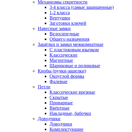
Механизмы секретности
3-4 класса (самые защищенные)
1-2 класса
Вертушки
Заготовки ключей
Навесные замки
Велосипедные
Общего назначения
Защёлки и замки межкомнатные
С пластиковым язычком
Классические
Магнитные
Шариковые и роликовые
Кнобы (ручки-защелки)
Округлой формы
Фалевые
Петли
Классические врезные
Скрытые
Приварные
Ввёртные
Накладные, бабочки
Доводчики
Доводчики
Комплектующие