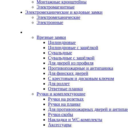
Монтажные кронштейны
Электромагнитные
Электромеханические и кодовые замки
Электромеханические
Электронные
Каталог
Врезные замки
Цилиндровые
Цилиндровые с защёлкой
Сувальдные
Сувальдные с защёлкой
Для дверей из профиля
Противопожарные и антипаника
Для финских дверей
С крестовым и дисковым ключом
Для роллет
Ответные планки
Ручки и комплектующие
Ручки на розетках
Ручки на планке
Для противопожарных дверей и антипа
Ручки-скобы
Накладки и WC-комплекты
Аксессуары