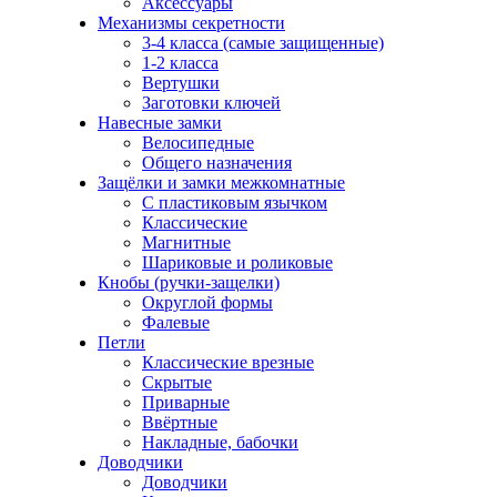
Аксессуары
Механизмы секретности
3-4 класса (самые защищенные)
1-2 класса
Вертушки
Заготовки ключей
Навесные замки
Велосипедные
Общего назначения
Защёлки и замки межкомнатные
С пластиковым язычком
Классические
Магнитные
Шариковые и роликовые
Кнобы (ручки-защелки)
Округлой формы
Фалевые
Петли
Классические врезные
Скрытые
Приварные
Ввёртные
Накладные, бабочки
Доводчики
Доводчики