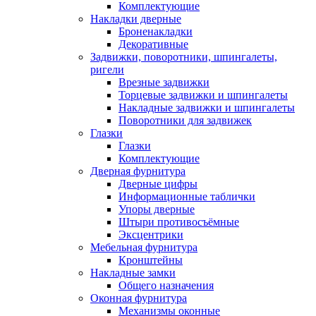
Комплектующие
Накладки дверные
Броненакладки
Декоративные
Задвижки, поворотники, шпингалеты,
ригели
Врезные задвижки
Торцевые задвижки и шпингалеты
Накладные задвижки и шпингалеты
Поворотники для задвижек
Глазки
Глазки
Комплектующие
Дверная фурнитура
Дверные цифры
Информационные таблички
Упоры дверные
Штыри противосъёмные
Эксцентрики
Мебельная фурнитура
Кронштейны
Накладные замки
Общего назначения
Оконная фурнитура
Механизмы оконные