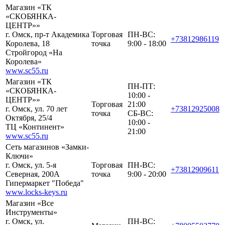
Магазин «ТК
«СКОБЯНКА-
ЦЕНТР»»
г. Омск, пр-т Академика
Торговая
ПН-ВС:
+73812986119
Королева, 18
точка
9:00 - 18:00
Стройгород «На
Королева»
www.sc55.ru
Магазин «ТК
ПН-ПТ:
«СКОБЯНКА-
10:00 -
ЦЕНТР»»
Торговая
21:00
г. Омск, ул. 70 лет
+73812925008
точка
СБ-ВС:
Октября, 25/4
10:00 -
ТЦ «Континент»
21:00
www.sc55.ru
Сеть магазинов «Замки-
Ключи»
г. Омск, ул. 5-я
Торговая
ПН-ВС:
+73812909611
Северная, 200A
точка
9:00 - 20:00
Гипермаркет "Победа"
www.locks-keys.ru
Магазин «Все
Инструменты»
г. Омск, ул.
ПН-ВС: