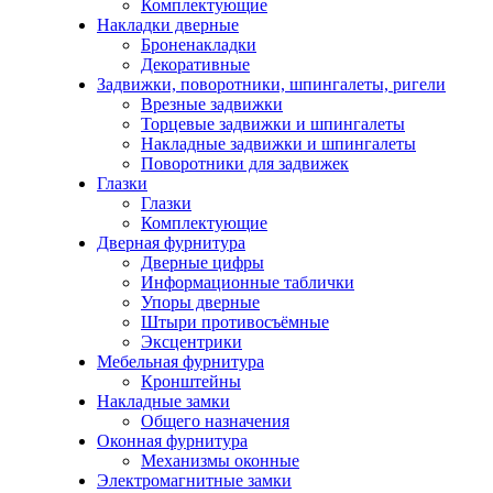
Комплектующие
Накладки дверные
Броненакладки
Декоративные
Задвижки, поворотники, шпингалеты, ригели
Врезные задвижки
Торцевые задвижки и шпингалеты
Накладные задвижки и шпингалеты
Поворотники для задвижек
Глазки
Глазки
Комплектующие
Дверная фурнитура
Дверные цифры
Информационные таблички
Упоры дверные
Штыри противосъёмные
Эксцентрики
Мебельная фурнитура
Кронштейны
Накладные замки
Общего назначения
Оконная фурнитура
Механизмы оконные
Электромагнитные замки