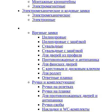
Монтажные кронштейны
Электромагнитные
Электромеханические и кодовые замки
Электромеханические
Электронные
Каталог
Врезные замки
Цилиндровые
Цилиндровые с защёлкой
Сувальдные
Сувальдные с защёлкой
Для дверей из профиля
Противопожарные и антипаника
Для финских дверей
С крестовым и дисковым ключом
Для роллет
Ответные планки
Ручки и комплектующие
Ручки на розетках
Ручки на планке
Для противопожарных дверей и
антипаники
Ручки-скобы
Накладки и WC-комплекты