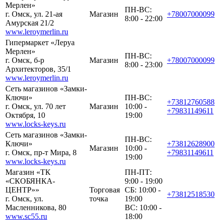
Мерлен»
ПН-ВС:
г. Омск, ул. 21-ая
Магазин
+78007000099
8:00 - 22:00
Амурская 21/2
www.leroymerlin.ru
Гипермаркет «Леруа
Мерлен»
ПН-ВС:
г. Омск, б-р
Магазин
+78007000099
8:00 - 23:00
Архитекторов, 35/1
www.leroymerlin.ru
Сеть магазинов «Замки-
Ключи»
ПН-ВС:
+73812760588
г. Омск, ул. 70 лет
Магазин
10:00 -
+79831149611
Октября, 10
19:00
www.locks-keys.ru
Сеть магазинов «Замки-
ПН-ВС:
Ключи»
+73812628900
Магазин
10:00 -
г. Омск, пр-т Мира, 8
+79831149611
19:00
www.locks-keys.ru
Магазин «ТК
ПН-ПТ:
«СКОБЯНКА-
9:00 - 19:00
ЦЕНТР»»
Торговая
СБ: 10:00 -
+73812518530
г. Омск, ул.
точка
19:00
Масленникова, 80
ВС: 10:00 -
www.sc55.ru
18:00