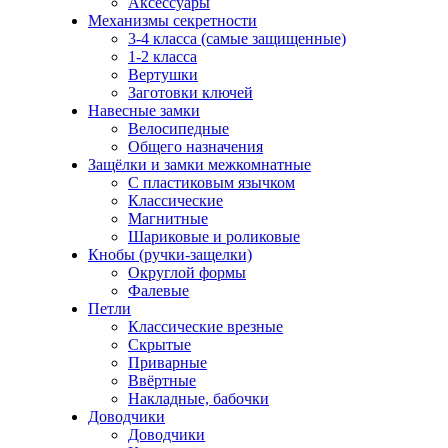
Аксессуары
Механизмы секретности
3-4 класса (самые защищенные)
1-2 класса
Вертушки
Заготовки ключей
Навесные замки
Велосипедные
Общего назначения
Защёлки и замки межкомнатные
С пластиковым язычком
Классические
Магнитные
Шариковые и роликовые
Кнобы (ручки-защелки)
Округлой формы
Фалевые
Петли
Классические врезные
Скрытые
Приварные
Ввёртные
Накладные, бабочки
Доводчики
Доводчики