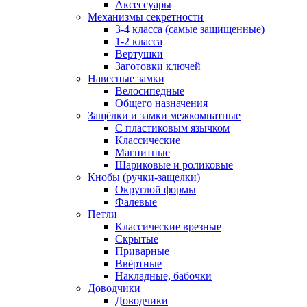
Аксессуары
Механизмы секретности
3-4 класса (самые защищенные)
1-2 класса
Вертушки
Заготовки ключей
Навесные замки
Велосипедные
Общего назначения
Защёлки и замки межкомнатные
С пластиковым язычком
Классические
Магнитные
Шариковые и роликовые
Кнобы (ручки-защелки)
Округлой формы
Фалевые
Петли
Классические врезные
Скрытые
Приварные
Ввёртные
Накладные, бабочки
Доводчики
Доводчики